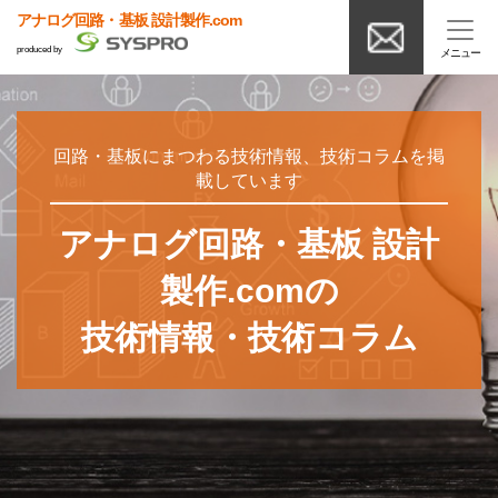
アナログ回路・基板 設計製作.com
produced by
回路・基板にまつわる技術情報、技術コラムを掲
載しています
アナログ回路・基板 設計
製作.comの
技術情報・技術コラム