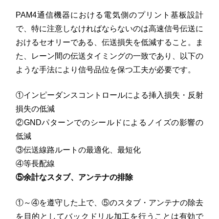
PAM4通信機器における電気側のプリント基板設計
で、特に注意しなければならないのは高速信号伝送に
おけるセオリーである、伝送損失を低減すること。ま
た、レーン間の伝送タイミングの一致であり、以下の
ような手法により信号品位を保つ工夫が必要です。
①インピーダンスコントロールによる挿入損失・反射
損失の低減
②GNDパターンでのシールドによるノイズの影響の
低減
③伝送線路ルートの最適化、最短化
④等長配線
⑤余計なスタブ、アンテナの排除
①～④を遵守した上で、⑤のスタブ・アンテナの除去
を目的としてバックドリル加工を行うことは有効で