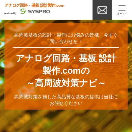
アナログ回路・基板 設計製作.com
produced by
高周波基板の設計・製作にお悩みの皆様、今すぐ
問い合わせを！
アナログ回路・基板 設計
製作.comの
～高周波対策ナビ～
高周波対策を施した高品質な基板の提供は当社に
お任せください