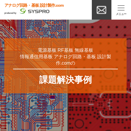
アナログ回路・基板 設計製作.com
produced by
電源基板 RF基板 無線基板
情報通信用基板 アナログ回路・基板 設計製
作.comの
課題解決事例