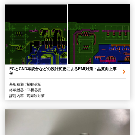
FGとGND再統合などの設計変更によるEMI対策・品質向上事
例
基板種類 : 制御基板
搭載機器 : FA機器用
課題内容 : 高周波対策