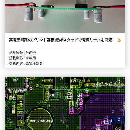
高電圧回路のプリント基板 絶縁スタッドで電流リークを回避
基板種類 : その他
搭載機器 : 車載用
課題内容 : 高電圧対策