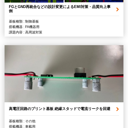
FGとGND再統合などの設計変更によるEMI対策・品質向上事
例
基板種類 : 制御基板
搭載機器 : FA機器用
課題内容 : 高周波対策
高電圧回路のプリント基板 絶縁スタッドで電流リークを回避
基板種類 : その他
搭載機器 : 車載用