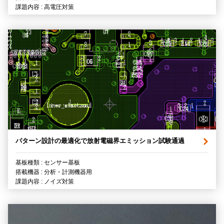
課題内容 : 高電圧対策
パターン設計の最適化で放射電磁界エミッション試験通過
基板種類 : センサー基板
搭載機器 : 分析・計測機器用
課題内容 : ノイズ対策