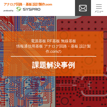
アナログ回路・基板 設計製作.com
produced by
電源基板 RF基板 無線基板
情報通信用基板 アナログ回路・基板 設計製
作.comの
課題解決事例