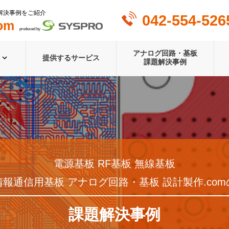
解決事例をご紹介
042-554-526
om
produced by
アナログ回路・基板
提供するサービス
課題解決事例
電源基板 RF基板 無線基板
情報通信用基板 アナログ回路・基板 設計製作.com
課題解決事例