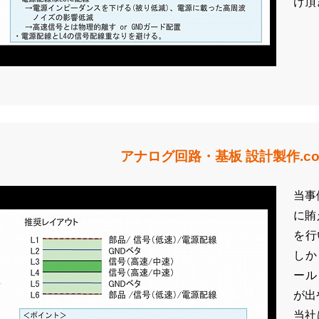
け頂
アナログ回路・基板 設計製作.c
当事
に賄
を行
しか
ール
が出
当社