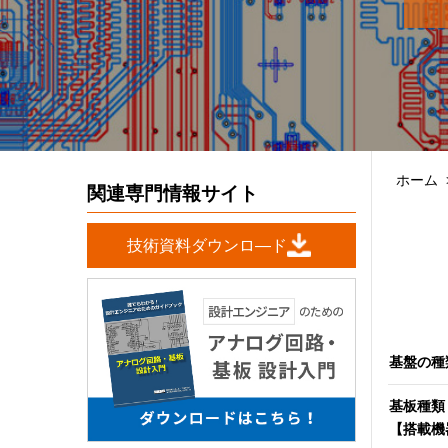
ホーム
関連専門情報サイト
技術資料ダウンロ―ド
基盤の種
基板種類
【搭載機