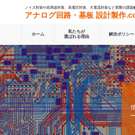
ノイズ対策や高周波対策、高電圧対策、大電流対策など実際の課題
アナログ回路・基板 設計製作.c
私たちが
ホーム
解決ポリシー
選ばれる理由