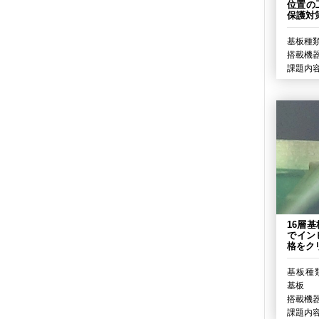
位置の
保護対
基板種類
搭載機器
課題内容
16層
でイン
格をク
基板種類
基板
搭載機器
課題内容