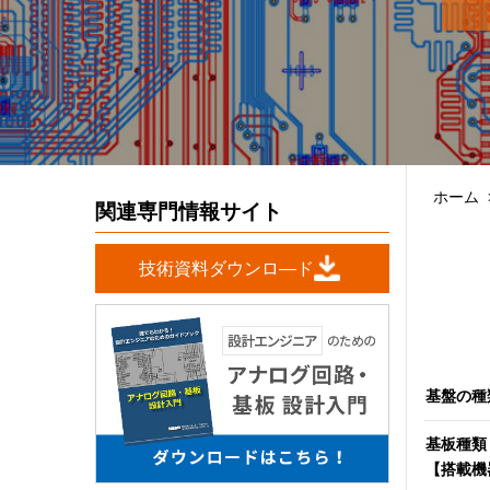
ホーム
関連専門情報サイト
技術資料ダウンロ―ド
基盤の種
基板種類
【搭載機