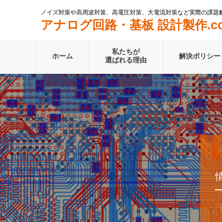
ノイズ対策や高周波対策、高電圧対策、大電流対策など実際の課題
アナログ回路・基板 設計製作.c
私たちが
ホーム
解決ポリシー
選ばれる理由