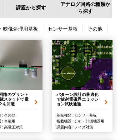
アナログ回路の種類か
課題から探す
ら探す
・映像処理用基板
センサー基板
その他
回路のプリント
パターン設計の最適化
絶縁スタッドで電
で放射電磁界エミッシ
クを回避
ョン試験通過
 : その他
基板種類 : センサー基板
 : 車載用
搭載機器 : 分析・計測機器用
 : 高電圧対策
課題内容 : ノイズ対策