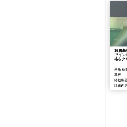
16層
でイン
格をク
基板種類
基板
搭載機器
課題内容