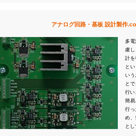
アナログ回路・基板 設計製作.c
多電
慮し
計を
とい
いう
とで
行い
簡易
行っ
め、
とし