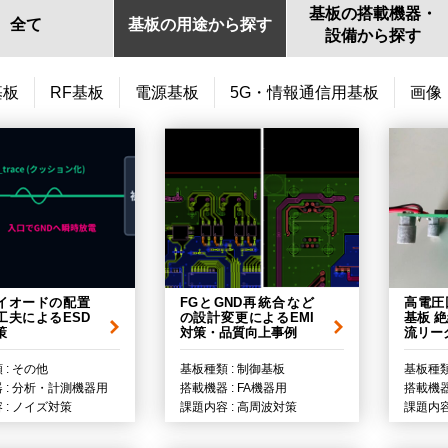
基板の搭載機器・
全て
基板の用途から探す
設備から探す
基板
RF基板
電源基板
5G・情報通信用基板
画像
ダイオードの配置
FGとGND再統合など
高電圧
工夫によるESD
の設計変更によるEMI
基板 
策
対策・品質向上事例
流リー
 : その他
基板種類 : 制御基板
基板種類
 : 分析・計測機器用
搭載機器 : FA機器用
搭載機器
 : ノイズ対策
課題内容 : 高周波対策
課題内容