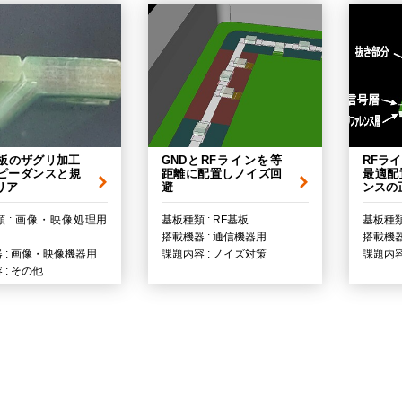
基板のザグリ加工
GNDとRFラインを等
RFラ
ピーダンスと規
距離に配置しノイズ回
最適配
リア
避
ンスの
 : 画像・映像処理用
基板種類 : RF基板
基板種類
搭載機器 : 通信機器用
搭載機器
 : 画像・映像機器用
課題内容 : ノイズ対策
課題内容
 : その他