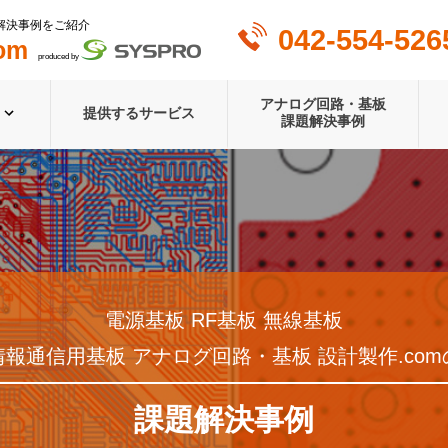
解決事例をご紹介
042-554-526
om
produced by
アナログ回路・基板
提供するサービス
課題解決事例
電源基板 RF基板 無線基板
情報通信用基板 アナログ回路・基板 設計製作.com
課題解決事例