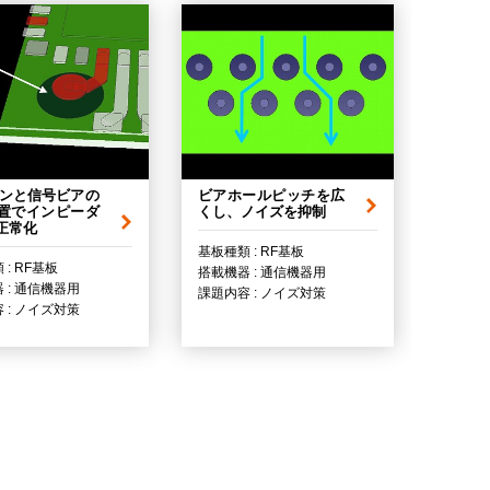
インと信号ビアの
ビアホールピッチを広
置でインピーダ
くし、ノイズを抑制
正常化
基板種類 : RF基板
 : RF基板
搭載機器 : 通信機器用
 : 通信機器用
課題内容 : ノイズ対策
 : ノイズ対策