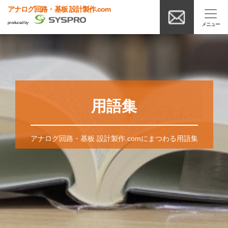
アナログ回路・基板 設計製作.com
produced by
用語集
アナログ回路・基板 設計製作.comにまつわる用語集