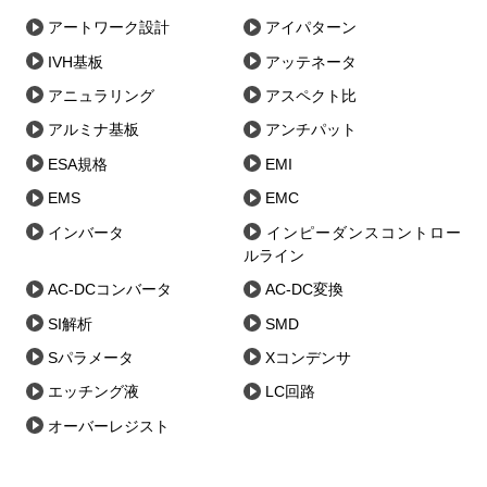
アートワーク設計
アイパターン
IVH基板
アッテネータ
アニュラリング
アスペクト比
アルミナ基板
アンチパット
ESA規格
EMI
EMS
EMC
インバータ
インピーダンスコントロー
ルライン
AC-DCコンバータ
AC-DC変換
SI解析
SMD
Sパラメータ
Xコンデンサ
エッチング液
LC回路
オーバーレジスト