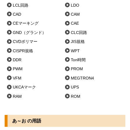
LCL回路
LDO
CAD
CAM
CEマーキング
CAE
GND（グランド）
CLC回路
CVDポリマー
JIS規格
CISPR規格
WPT
DDR
Ton時間
PWM
PROM
VFM
MEGTRON4
UKCAマーク
UPS
RAM
ROM
あ～お の用語