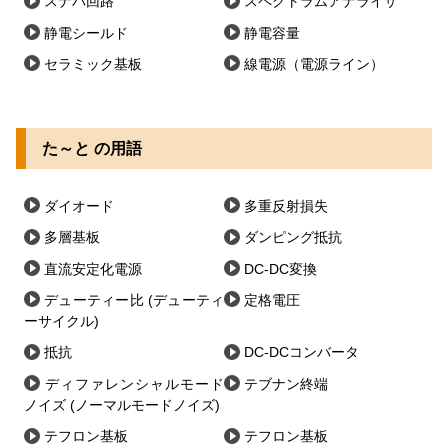
スナバ回路
スペクトラムアナライザ
静電シールド
静電容量
セラミック基板
線電源（電源ライン）
た～と の用語
ダイオード
多重反射損失
多層基板
ダンピング抵抗
直流安定化電源
DC-DC変換
デューティー比 (デューティ
定格電圧
ーサイクル)
抵抗
DC-DCコンバータ
ディファレンシャルモード
テブナン終端
ノイズ (ノーマルモードノイズ)
テフロン基板
テフロン基板