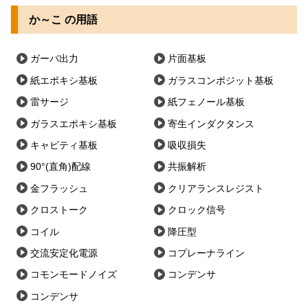
か～こ の用語
ガーバ出力
片面基板
紙エポキシ基板
ガラスコンポジット基板
雷サージ
紙フェノール基板
ガラスエポキシ基板
寄生インダクタンス
キャビティ基板
吸収損失
90°(直角)配線
共振解析
金フラッシュ
クリアランスレジスト
クロストーク
クロック信号
コイル
降圧型
交流安定化電源
コプレーナライン
コモンモードノイズ
コンデンサ
コンデンサ