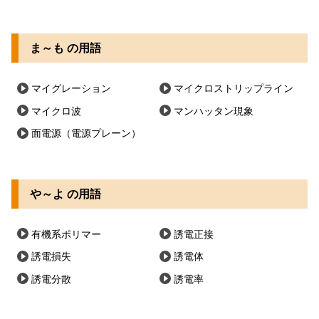
ま～も の用語
マイグレーション
マイクロストリップライン
マイクロ波
マンハッタン現象
面電源（電源プレーン）
や～よ の用語
有機系ポリマー
誘電正接
誘電損失
誘電体
誘電分散
誘電率