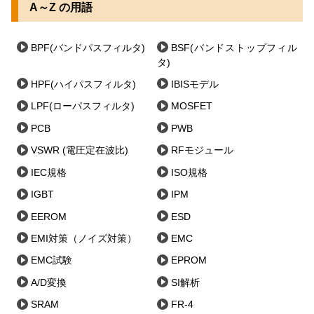
A～Z の用語
BPF(バンドパスフィルタ)
BSF(バンドストップフィル
タ)
HPF(ハイパスフィルタ)
IBISモデル
LPF(ローパスフィルタ)
MOSFET
PCB
PWB
VSWR (電圧定在波比)
RFモジュール
IEC規格
ISO規格
IGBT
IPM
EEROM
ESD
EMI対策（ノイズ対策）
EMC
EMC試験
EPROM
A/D変換
SI解析
SRAM
FR-4