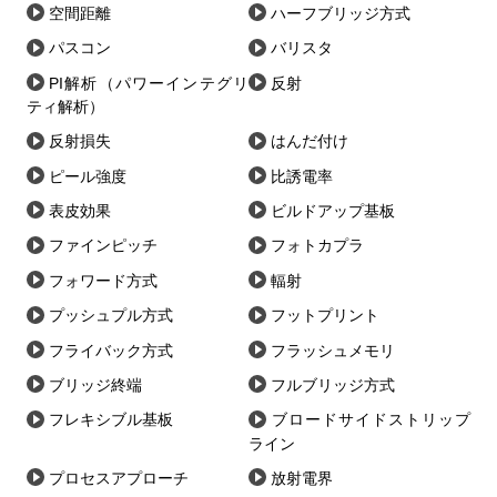
空間距離
ハーフブリッジ方式
パスコン
バリスタ
PI解析（パワーインテグリ
反射
ティ解析）
反射損失
はんだ付け
ピール強度
比誘電率
表皮効果
ビルドアップ基板
ファインピッチ
フォトカプラ
フォワード方式
輻射
プッシュプル方式
フットプリント
フライバック方式
フラッシュメモリ
ブリッジ終端
フルブリッジ方式
フレキシブル基板
ブロードサイドストリップ
ライン
プロセスアプローチ
放射電界