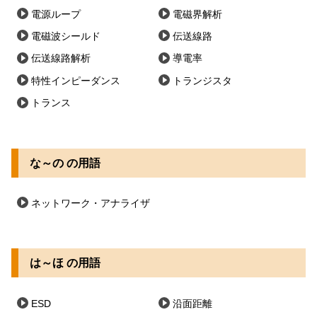
電源ループ
電磁界解析
電磁波シールド
伝送線路
伝送線路解析
導電率
特性インピーダンス
トランジスタ
トランス
な～の の用語
ネットワーク・アナライザ
は～ほ の用語
ESD
沿面距離