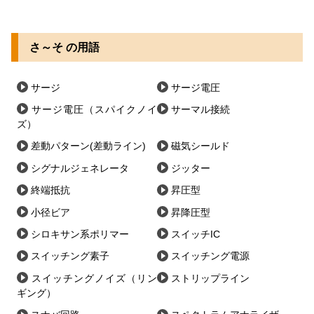
さ～そ の用語
サージ
サージ電圧
サージ電圧（スパイクノイ
サーマル接続
ズ）
差動パターン(差動ライン)
磁気シールド
シグナルジェネレータ
ジッター
終端抵抗
昇圧型
小径ビア
昇降圧型
シロキサン系ポリマー
スイッチIC
スイッチング素子
スイッチング電源
スイッチングノイズ（リン
ストリップライン
ギング）