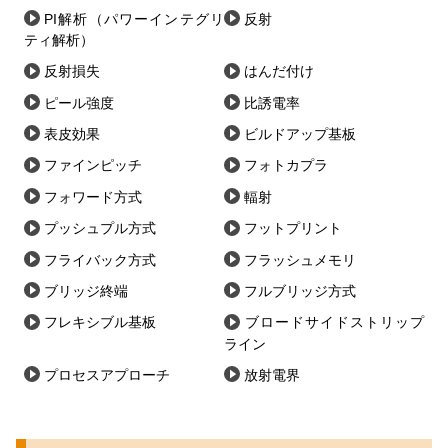
PI解析（パワーインテグリ
反射
ティ解析）
反射損失
はんだ付け
ピール強度
比誘電率
表皮効果
ビルドアップ基板
ファインピッチ
フォトカプラ
フォワード方式
輻射
プッシュプル方式
フットプリント
フライバック方式
フラッシュメモリ
ブリッジ終端
フルブリッジ方式
フレキシブル基板
ブロードサイドストリップ
ライン
プロセスアプローチ
放射電界