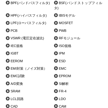
BPF(バンドパスフィルタ)
BSF(バンドストップフィル
タ)
HPF(ハイパスフィルタ)
IBISモデル
LPF(ローパスフィルタ)
MOSFET
PCB
PWB
VSWR (電圧定在波比)
RFモジュール
IEC規格
ISO規格
IGBT
IPM
EEROM
ESD
EMI対策（ノイズ対策）
EMC
EMC試験
EPROM
A/D変換
SI解析
SRAM
FR-4
LCL回路
LDO
CAD
CAM