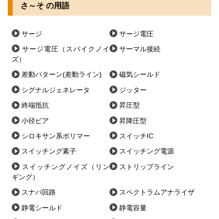
さ～そ の用語
サージ
サージ電圧
サージ電圧（スパイクノイ
サーマル接続
ズ）
差動パターン(差動ライン)
磁気シールド
シグナルジェネレータ
ジッター
終端抵抗
昇圧型
小径ビア
昇降圧型
シロキサン系ポリマー
スイッチIC
スイッチング素子
スイッチング電源
スイッチングノイズ（リン
ストリップライン
ギング）
スナバ回路
スペクトラムアナライザ
静電シールド
静電容量