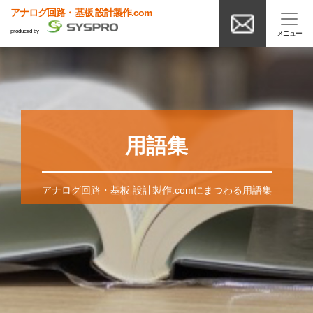
アナログ回路・基板 設計製作.com
produced by
用語集
アナログ回路・基板 設計製作.comにまつわる用語集