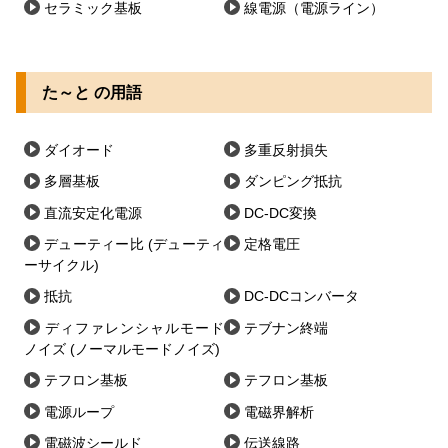
セラミック基板
線電源（電源ライン）
た～と の用語
ダイオード
多重反射損失
多層基板
ダンピング抵抗
直流安定化電源
DC-DC変換
デューティー比 (デューティ
定格電圧
ーサイクル)
抵抗
DC-DCコンバータ
ディファレンシャルモード
テブナン終端
ノイズ (ノーマルモードノイズ)
テフロン基板
テフロン基板
電源ループ
電磁界解析
電磁波シールド
伝送線路