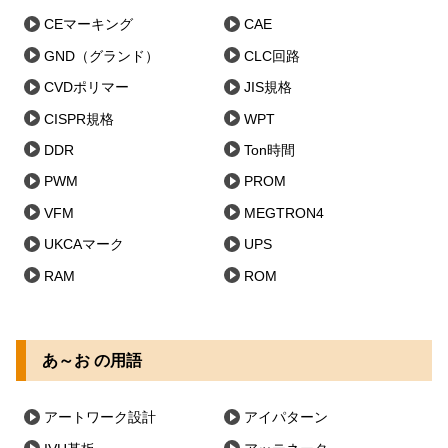
CEマーキング
CAE
GND（グランド）
CLC回路
CVDポリマー
JIS規格
CISPR規格
WPT
DDR
Ton時間
PWM
PROM
VFM
MEGTRON4
UKCAマーク
UPS
RAM
ROM
あ～お の用語
アートワーク設計
アイパターン