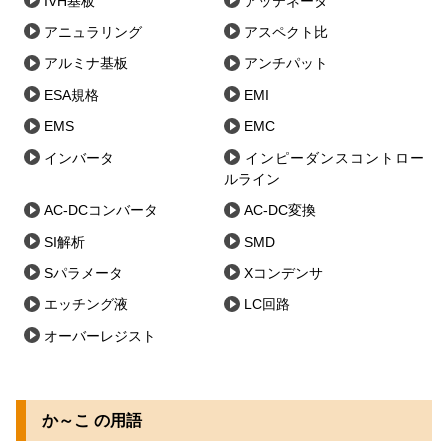
IVH基板
アッテネータ
アニュラリング
アスペクト比
アルミナ基板
アンチパット
ESA規格
EMI
EMS
EMC
インバータ
インピーダンスコントロー
ルライン
AC-DCコンバータ
AC-DC変換
SI解析
SMD
Sパラメータ
Xコンデンサ
エッチング液
LC回路
オーバーレジスト
か～こ の用語