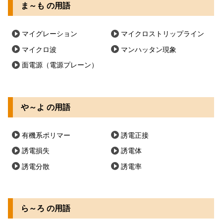
ま～も の用語
マイグレーション
マイクロストリップライン
マイクロ波
マンハッタン現象
面電源（電源プレーン）
や～よ の用語
有機系ポリマー
誘電正接
誘電損失
誘電体
誘電分散
誘電率
ら～ろ の用語