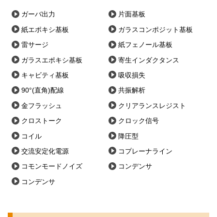
ガーバ出力
片面基板
紙エポキシ基板
ガラスコンポジット基板
雷サージ
紙フェノール基板
ガラスエポキシ基板
寄生インダクタンス
キャビティ基板
吸収損失
90°(直角)配線
共振解析
金フラッシュ
クリアランスレジスト
クロストーク
クロック信号
コイル
降圧型
交流安定化電源
コプレーナライン
コモンモードノイズ
コンデンサ
コンデンサ