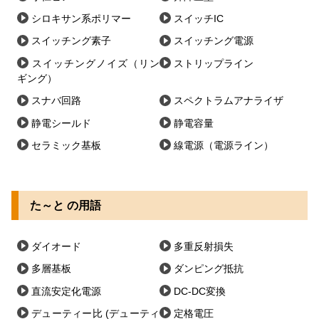
シロキサン系ポリマー
スイッチIC
スイッチング素子
スイッチング電源
スイッチングノイズ（リン
ストリップライン
ギング）
スナバ回路
スペクトラムアナライザ
静電シールド
静電容量
セラミック基板
線電源（電源ライン）
た～と の用語
ダイオード
多重反射損失
多層基板
ダンピング抵抗
直流安定化電源
DC-DC変換
デューティー比 (デューティ
定格電圧