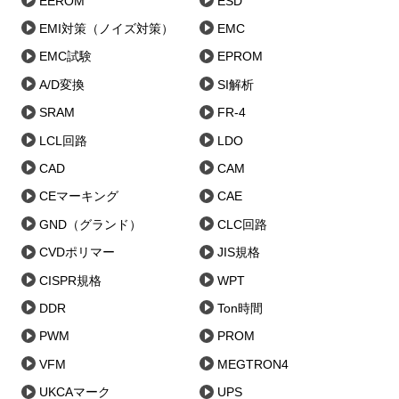
EEROM
ESD
EMI対策（ノイズ対策）
EMC
EMC試験
EPROM
A/D変換
SI解析
SRAM
FR-4
LCL回路
LDO
CAD
CAM
CEマーキング
CAE
GND（グランド）
CLC回路
CVDポリマー
JIS規格
CISPR規格
WPT
DDR
Ton時間
PWM
PROM
VFM
MEGTRON4
UKCAマーク
UPS