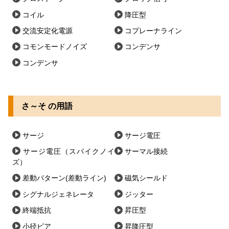
コイル
降圧型
交流安定化電源
コプレーナライン
コモンモードノイズ
コンデンサ
コンデンサ
さ～そ の用語
サージ
サージ電圧
サージ電圧（スパイクノイ
サーマル接続
ズ）
差動パターン(差動ライン)
磁気シールド
シグナルジェネレータ
ジッター
終端抵抗
昇圧型
小径ビア
昇降圧型