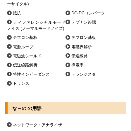
ーサイクル)
抵抗
DC-DCコンバータ
ディファレンシャルモード
テブナン終端
ノイズ (ノーマルモードノイズ)
テフロン基板
テフロン基板
電源ループ
電磁界解析
電磁波シールド
伝送線路
伝送線路解析
導電率
特性インピーダンス
トランジスタ
トランス
な～の の用語
ネットワーク・アナライザ