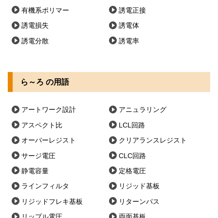
有機系ポリマー
誘電正接
誘電損失
誘電体
誘電分散
誘電率
ら～ろ の用語
アートワーク設計
アニュラリング
アスペクト比
LCL回路
オーバーレジスト
クリアランスレジスト
サージ電圧
CLC回路
静電容量
定格電圧
ラインフィルタ
リジッド基板
リジッドフレキ基板
リターンパス
リップル電圧
両面基板