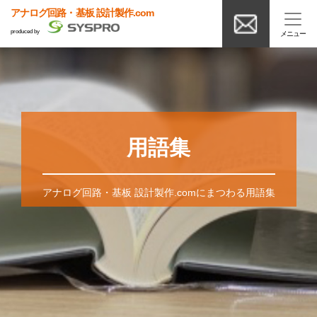
アナログ回路・基板 設計製作.com
produced by
用語集
アナログ回路・基板 設計製作.comにまつわる用語集