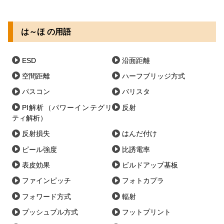
は～ほ の用語
ESD
沿面距離
空間距離
ハーフブリッジ方式
パスコン
バリスタ
PI解析（パワーインテグリ
反射
ティ解析）
反射損失
はんだ付け
ピール強度
比誘電率
表皮効果
ビルドアップ基板
ファインピッチ
フォトカプラ
フォワード方式
輻射
プッシュプル方式
フットプリント