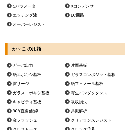
Sパラメータ
Xコンデンサ
エッチング液
LC回路
オーバーレジスト
か～こ の用語
ガーバ出力
片面基板
紙エポキシ基板
ガラスコンポジット基板
雷サージ
紙フェノール基板
ガラスエポキシ基板
寄生インダクタンス
キャビティ基板
吸収損失
90°(直角)配線
共振解析
金フラッシュ
クリアランスレジスト
クロストーク
クロック信号