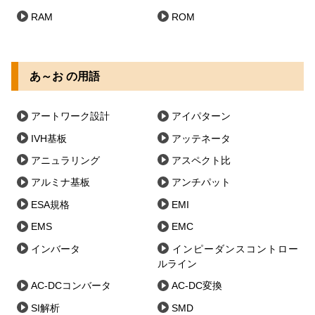
RAM
ROM
あ～お の用語
アートワーク設計
アイパターン
IVH基板
アッテネータ
アニュラリング
アスペクト比
アルミナ基板
アンチパット
ESA規格
EMI
EMS
EMC
インバータ
インピーダンスコントロー
ルライン
AC-DCコンバータ
AC-DC変換
SI解析
SMD