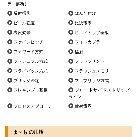
ティ解析）
反射損失
はんだ付け
ピール強度
比誘電率
表皮効果
ビルドアップ基板
ファインピッチ
フォトカプラ
フォワード方式
輻射
プッシュプル方式
フットプリント
フライバック方式
フラッシュメモリ
ブリッジ終端
フルブリッジ方式
フレキシブル基板
ブロードサイドストリップ
ライン
プロセスアプローチ
放射電界
ま～も の用語