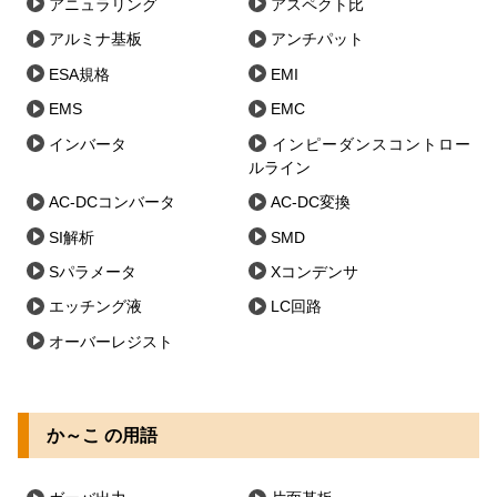
アニュラリング
アスペクト比
アルミナ基板
アンチパット
ESA規格
EMI
EMS
EMC
インバータ
インピーダンスコントロー
ルライン
AC-DCコンバータ
AC-DC変換
SI解析
SMD
Sパラメータ
Xコンデンサ
エッチング液
LC回路
オーバーレジスト
か～こ の用語