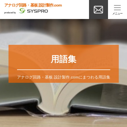
アナログ回路・基板 設計製作.com
produced by
用語集
アナログ回路・基板 設計製作.comにまつわる用語集