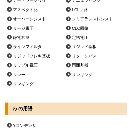
アートワーク設計
アニュラリング
アスペクト比
LCL回路
オーバーレジスト
クリアランスレジスト
サージ電圧
CLC回路
静電容量
定格電圧
ラインフィルタ
リジッド基板
リジッドフレキ基板
リターンパス
リップル電圧
両面基板
リレー
リンギング
リンギング
わ の用語
Yコンデンサ