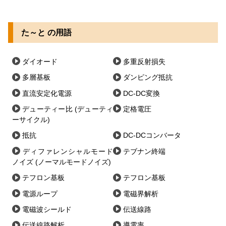
た～と の用語
ダイオード
多重反射損失
多層基板
ダンピング抵抗
直流安定化電源
DC-DC変換
デューティー比 (デューティ
定格電圧
ーサイクル)
抵抗
DC-DCコンバータ
ディファレンシャルモード
テブナン終端
ノイズ (ノーマルモードノイズ)
テフロン基板
テフロン基板
電源ループ
電磁界解析
電磁波シールド
伝送線路
伝送線路解析
導電率