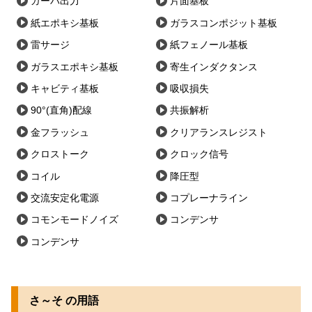
ガーバ出力
片面基板
紙エポキシ基板
ガラスコンポジット基板
雷サージ
紙フェノール基板
ガラスエポキシ基板
寄生インダクタンス
キャビティ基板
吸収損失
90°(直角)配線
共振解析
金フラッシュ
クリアランスレジスト
クロストーク
クロック信号
コイル
降圧型
交流安定化電源
コプレーナライン
コモンモードノイズ
コンデンサ
コンデンサ
さ～そ の用語