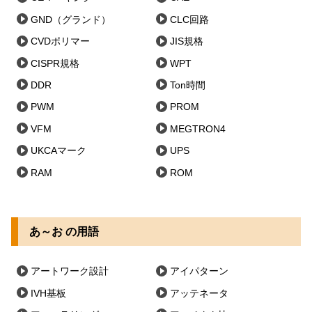
GND（グランド）
CLC回路
CVDポリマー
JIS規格
CISPR規格
WPT
DDR
Ton時間
PWM
PROM
VFM
MEGTRON4
UKCAマーク
UPS
RAM
ROM
あ～お の用語
アートワーク設計
アイパターン
IVH基板
アッテネータ