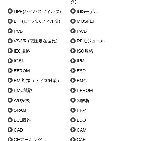
タ)
HPF(ハイパスフィルタ)
IBISモデル
LPF(ローパスフィルタ)
MOSFET
PCB
PWB
VSWR (電圧定在波比)
RFモジュール
IEC規格
ISO規格
IGBT
IPM
EEROM
ESD
EMI対策（ノイズ対策）
EMC
EMC試験
EPROM
A/D変換
SI解析
SRAM
FR-4
LCL回路
LDO
CAD
CAM
CEマーキング
CAE