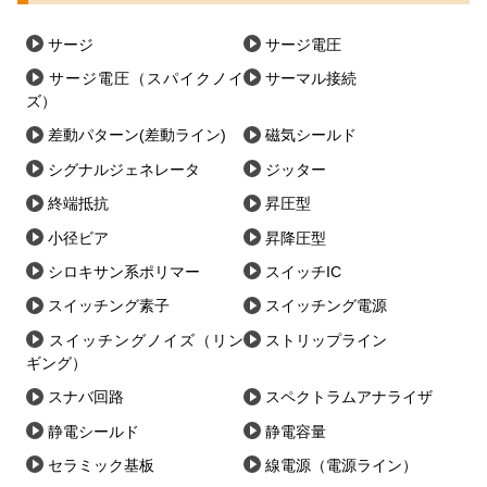
サージ
サージ電圧
サージ電圧（スパイクノイ
サーマル接続
ズ）
差動パターン(差動ライン)
磁気シールド
シグナルジェネレータ
ジッター
終端抵抗
昇圧型
小径ビア
昇降圧型
シロキサン系ポリマー
スイッチIC
スイッチング素子
スイッチング電源
スイッチングノイズ（リン
ストリップライン
ギング）
スナバ回路
スペクトラムアナライザ
静電シールド
静電容量
セラミック基板
線電源（電源ライン）