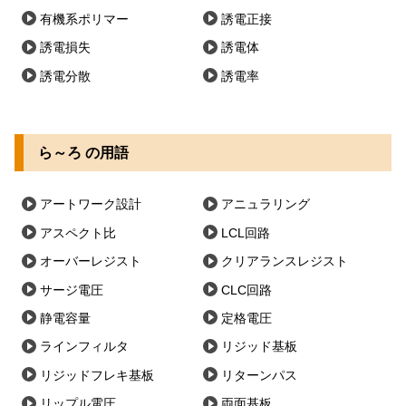
有機系ポリマー
誘電正接
誘電損失
誘電体
誘電分散
誘電率
ら～ろ の用語
アートワーク設計
アニュラリング
アスペクト比
LCL回路
オーバーレジスト
クリアランスレジスト
サージ電圧
CLC回路
静電容量
定格電圧
ラインフィルタ
リジッド基板
リジッドフレキ基板
リターンパス
リップル電圧
両面基板