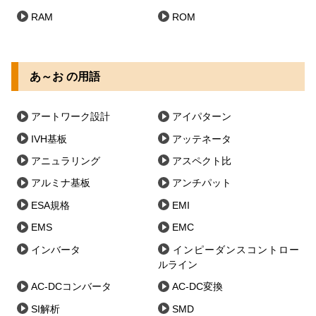
RAM
ROM
あ～お の用語
アートワーク設計
アイパターン
IVH基板
アッテネータ
アニュラリング
アスペクト比
アルミナ基板
アンチパット
ESA規格
EMI
EMS
EMC
インバータ
インピーダンスコントロー
ルライン
AC-DCコンバータ
AC-DC変換
SI解析
SMD