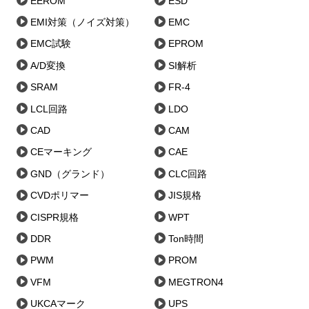
EEROM
ESD
EMI対策（ノイズ対策）
EMC
EMC試験
EPROM
A/D変換
SI解析
SRAM
FR-4
LCL回路
LDO
CAD
CAM
CEマーキング
CAE
GND（グランド）
CLC回路
CVDポリマー
JIS規格
CISPR規格
WPT
DDR
Ton時間
PWM
PROM
VFM
MEGTRON4
UKCAマーク
UPS