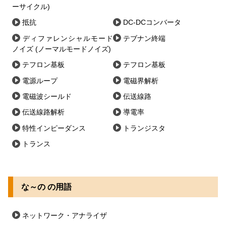
ーサイクル)
抵抗
DC-DCコンバータ
ディファレンシャルモード
テブナン終端
ノイズ (ノーマルモードノイズ)
テフロン基板
テフロン基板
電源ループ
電磁界解析
電磁波シールド
伝送線路
伝送線路解析
導電率
特性インピーダンス
トランジスタ
トランス
な～の の用語
ネットワーク・アナライザ