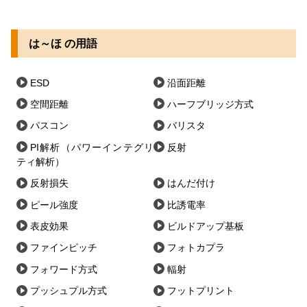
は～ほ の用語
ESD
沿面距離
空間距離
ハーフブリッジ方式
パスコン
バリスタ
PI解析（パワーインテグリ
反射
ティ解析）
反射損失
はんだ付け
ピール強度
比誘電率
表皮効果
ビルドアップ基板
ファインピッチ
フォトカプラ
フォワード方式
輻射
プッシュプル方式
フットプリント