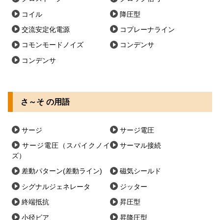
コイル
降圧型
交流安定化電源
コプレーナライン
コモンモードノイズ
コンデンサ
コンデンサ
さ～そ の用語
サージ
サージ電圧
サージ電圧（スパイクノイ
サーマル接続
ズ）
差動パターン(差動ライン)
磁気シールド
シグナルジェネレータ
ジッター
終端抵抗
昇圧型
小径ビア
昇降圧型