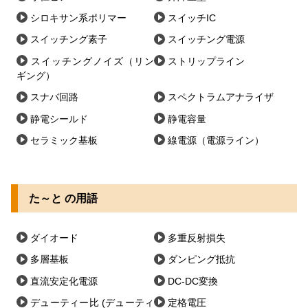
シロキサン系ポリマー
スイッチIC
スイッチング素子
スイッチング電源
スイッチングノイズ（リン
ストリップライン
ギング）
スナバ回路
スペクトラムアナライザ
静電シールド
静電容量
セラミック基板
線電源（電源ライン）
た～と の用語
ダイオード
多重反射損失
多層基板
ダンピング抵抗
直流安定化電源
DC-DC変換
デューティー比 (デューティ
定格電圧