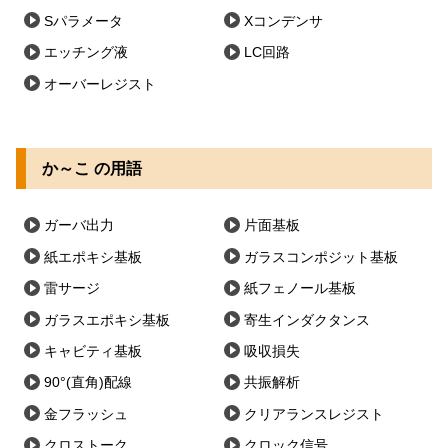
Sパラメータ
Xコンデンサ
エッチング液
LC回路
オーバーレジスト
か～こ の用語
ガーバ出力
片面基板
紙エポキシ基板
ガラスコンポジット基板
雷サージ
紙フェノール基板
ガラスエポキシ基板
寄生インダクタンス
キャビティ基板
吸収損失
90°(直角)配線
共振解析
金フラッシュ
クリアランスレジスト
クロストーク
クロック信号