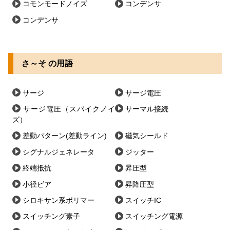
コモンモードノイズ
コンデンサ
コンデンサ
さ～そ の用語
サージ
サージ電圧
サージ電圧（スパイクノイ
サーマル接続
ズ）
差動パターン(差動ライン)
磁気シールド
シグナルジェネレータ
ジッター
終端抵抗
昇圧型
小径ビア
昇降圧型
シロキサン系ポリマー
スイッチIC
スイッチング素子
スイッチング電源