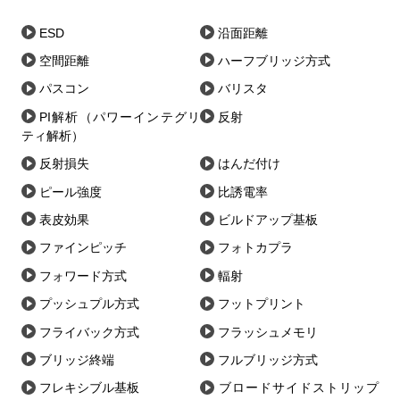
ESD
沿面距離
空間距離
ハーフブリッジ方式
パスコン
バリスタ
PI解析（パワーインテグリ
反射
ティ解析）
反射損失
はんだ付け
ピール強度
比誘電率
表皮効果
ビルドアップ基板
ファインピッチ
フォトカプラ
フォワード方式
輻射
プッシュプル方式
フットプリント
フライバック方式
フラッシュメモリ
ブリッジ終端
フルブリッジ方式
フレキシブル基板
ブロードサイドストリップ