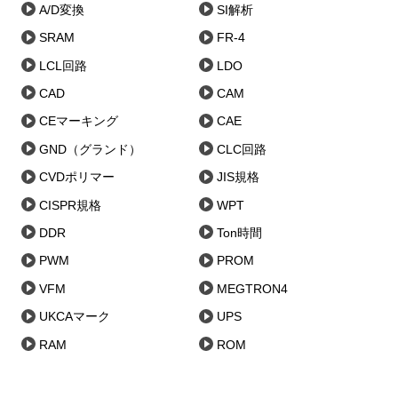
A/D変換
SI解析
SRAM
FR-4
LCL回路
LDO
CAD
CAM
CEマーキング
CAE
GND（グランド）
CLC回路
CVDポリマー
JIS規格
CISPR規格
WPT
DDR
Ton時間
PWM
PROM
VFM
MEGTRON4
UKCAマーク
UPS
RAM
ROM