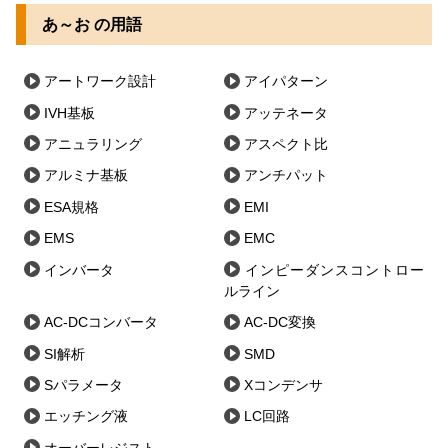
あ～お の用語
アートワーク設計
アイパターン
IVH基板
アッテネータ
アニュラリング
アスペクト比
アルミナ基板
アンチパット
ESA規格
EMI
EMS
EMC
インバータ
インピーダンスコントロー
ルライン
AC-DCコンバータ
AC-DC変換
SI解析
SMD
Sパラメータ
Xコンデンサ
エッチング液
LC回路