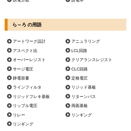
誘電分散
誘電率
ら～ろ の用語
アートワーク設計
アニュラリング
アスペクト比
LCL回路
オーバーレジスト
クリアランスレジスト
サージ電圧
CLC回路
静電容量
定格電圧
ラインフィルタ
リジッド基板
リジッドフレキ基板
リターンパス
リップル電圧
両面基板
リレー
リンギング
リンギング