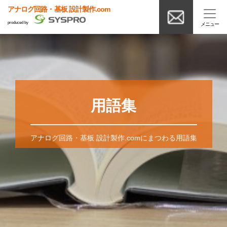
アナログ回路・基板 設計製作.com
produced by
用語集
アナログ回路・基板 設計製作.comにまつわる用語集