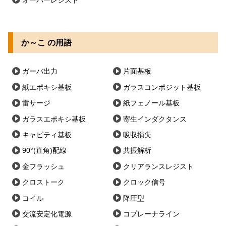
オーバーレジスト
か～こ の用語
ガーバ出力
片面基板
紙エポキシ基板
ガラスコンポジット基板
雷サージ
紙フェノール基板
ガラスエポキシ基板
寄生インダクタンス
キャビティ基板
吸収損失
90°(直角)配線
共振解析
金フラッシュ
クリアランスレジスト
クロストーク
クロック信号
コイル
降圧型
交流安定化電源
コプレーナライン