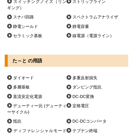
スイッチングノイズ（リン
ストリップライン
ギング）
スナバ回路
スペクトラムアナライザ
静電シールド
静電容量
セラミック基板
線電源（電源ライン）
た～と の用語
ダイオード
多重反射損失
多層基板
ダンピング抵抗
直流安定化電源
DC-DC変換
デューティー比 (デューティ
定格電圧
ーサイクル)
抵抗
DC-DCコンバータ
ディファレンシャルモード
テブナン終端