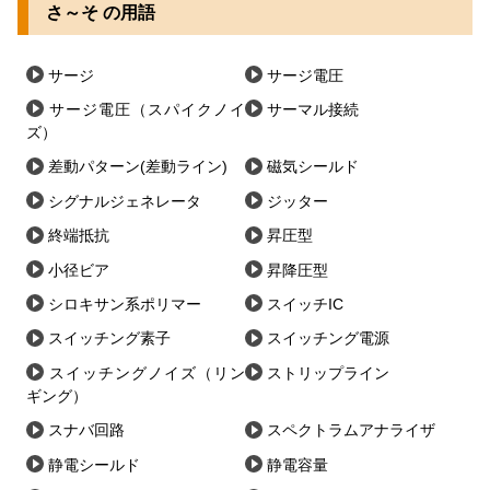
さ～そ の用語
サージ
サージ電圧
サージ電圧（スパイクノイ
サーマル接続
ズ）
差動パターン(差動ライン)
磁気シールド
シグナルジェネレータ
ジッター
終端抵抗
昇圧型
小径ビア
昇降圧型
シロキサン系ポリマー
スイッチIC
スイッチング素子
スイッチング電源
スイッチングノイズ（リン
ストリップライン
ギング）
スナバ回路
スペクトラムアナライザ
静電シールド
静電容量