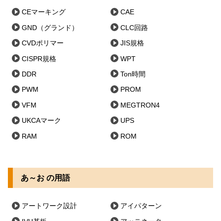
CEマーキング
CAE
GND（グランド）
CLC回路
CVDポリマー
JIS規格
CISPR規格
WPT
DDR
Ton時間
PWM
PROM
VFM
MEGTRON4
UKCAマーク
UPS
RAM
ROM
あ～お の用語
アートワーク設計
アイパターン