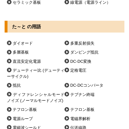
セラミック基板
線電源（電源ライン）
た～と の用語
ダイオード
多重反射損失
多層基板
ダンピング抵抗
直流安定化電源
DC-DC変換
デューティー比 (デューティ
定格電圧
ーサイクル)
抵抗
DC-DCコンバータ
ディファレンシャルモード
テブナン終端
ノイズ (ノーマルモードノイズ)
テフロン基板
テフロン基板
電源ループ
電磁界解析
電磁波シールド
伝送線路