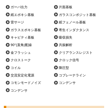
ガーバ出力
片面基板
紙エポキシ基板
ガラスコンポジット基板
雷サージ
紙フェノール基板
ガラスエポキシ基板
寄生インダクタンス
キャビティ基板
吸収損失
90°(直角)配線
共振解析
金フラッシュ
クリアランスレジスト
クロストーク
クロック信号
コイル
降圧型
交流安定化電源
コプレーナライン
コモンモードノイズ
コンデンサ
コンデンサ