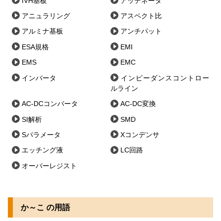
IVH基板
アッテネータ
アニュラリング
アスペクト比
アルミナ基板
アンチパット
ESA規格
EMI
EMS
EMC
インバータ
インピーダンスコントロー
ルライン
AC-DCコンバータ
AC-DC変換
SI解析
SMD
Sパラメータ
Xコンデンサ
エッチング液
LC回路
オーバーレジスト
か～こ の用語