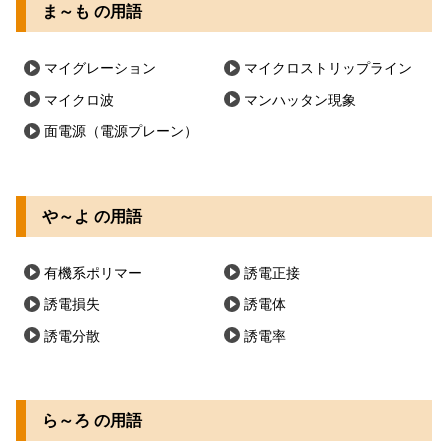
ま～も の用語
マイグレーション
マイクロストリップライン
マイクロ波
マンハッタン現象
面電源（電源プレーン）
や～よ の用語
有機系ポリマー
誘電正接
誘電損失
誘電体
誘電分散
誘電率
ら～ろ の用語