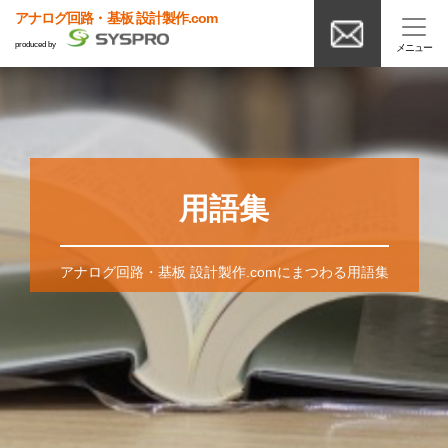
アナログ回路・基板 設計製作.com
produced by
用語集
アナログ回路・基板 設計製作.comにまつわる用語集