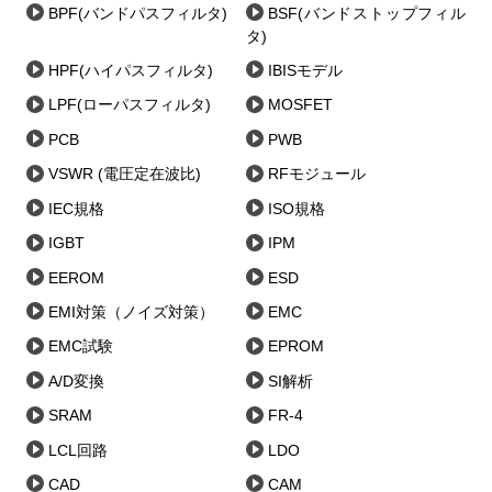
BPF(バンドパスフィルタ)
BSF(バンドストップフィル
タ)
HPF(ハイパスフィルタ)
IBISモデル
LPF(ローパスフィルタ)
MOSFET
PCB
PWB
VSWR (電圧定在波比)
RFモジュール
IEC規格
ISO規格
IGBT
IPM
EEROM
ESD
EMI対策（ノイズ対策）
EMC
EMC試験
EPROM
A/D変換
SI解析
SRAM
FR-4
LCL回路
LDO
CAD
CAM