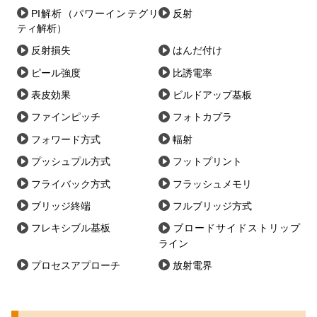
PI解析（パワーインテグリ
反射
ティ解析）
反射損失
はんだ付け
ピール強度
比誘電率
表皮効果
ビルドアップ基板
ファインピッチ
フォトカプラ
フォワード方式
輻射
プッシュプル方式
フットプリント
フライバック方式
フラッシュメモリ
ブリッジ終端
フルブリッジ方式
フレキシブル基板
ブロードサイドストリップ
ライン
プロセスアプローチ
放射電界