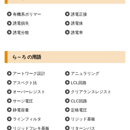
有機系ポリマー
誘電正接
誘電損失
誘電体
誘電分散
誘電率
ら～ろ の用語
アートワーク設計
アニュラリング
アスペクト比
LCL回路
オーバーレジスト
クリアランスレジスト
サージ電圧
CLC回路
静電容量
定格電圧
ラインフィルタ
リジッド基板
リジッドフレキ基板
リターンパス