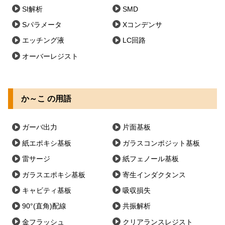
SI解析
SMD
Sパラメータ
Xコンデンサ
エッチング液
LC回路
オーバーレジスト
か～こ の用語
ガーバ出力
片面基板
紙エポキシ基板
ガラスコンポジット基板
雷サージ
紙フェノール基板
ガラスエポキシ基板
寄生インダクタンス
キャビティ基板
吸収損失
90°(直角)配線
共振解析
金フラッシュ
クリアランスレジスト