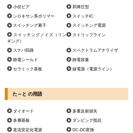
小径ビア
昇降圧型
シロキサン系ポリマー
スイッチIC
スイッチング素子
スイッチング電源
スイッチングノイズ（リン
ストリップライン
ギング）
スナバ回路
スペクトラムアナライザ
静電シールド
静電容量
セラミック基板
線電源（電源ライン）
た～と の用語
ダイオード
多重反射損失
多層基板
ダンピング抵抗
直流安定化電源
DC-DC変換