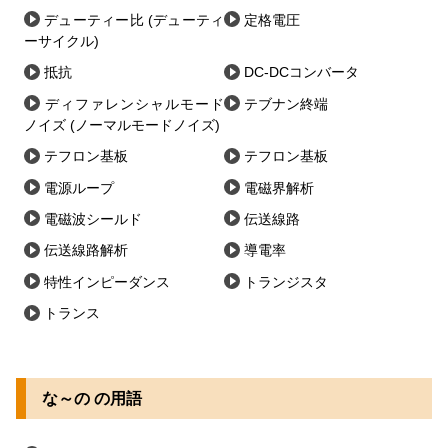
デューティー比 (デューティ
定格電圧
ーサイクル)
抵抗
DC-DCコンバータ
ディファレンシャルモード
テブナン終端
ノイズ (ノーマルモードノイズ)
テフロン基板
テフロン基板
電源ループ
電磁界解析
電磁波シールド
伝送線路
伝送線路解析
導電率
特性インピーダンス
トランジスタ
トランス
な～の の用語