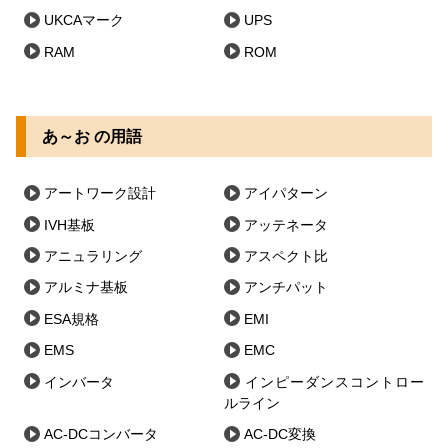
UKCAマーク
UPS
RAM
ROM
あ～お の用語
アートワーク設計
アイパターン
IVH基板
アッテネータ
アニュラリング
アスペクト比
アルミナ基板
アンチパット
ESA規格
EMI
EMS
EMC
インバータ
インピーダンスコントロー
ルライン
AC-DCコンバータ
AC-DC変換