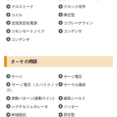
クロストーク
クロック信号
コイル
降圧型
交流安定化電源
コプレーナライン
コモンモードノイズ
コンデンサ
コンデンサ
さ～そ の用語
サージ
サージ電圧
サージ電圧（スパイクノイ
サーマル接続
ズ）
差動パターン(差動ライン)
磁気シールド
シグナルジェネレータ
ジッター
終端抵抗
昇圧型