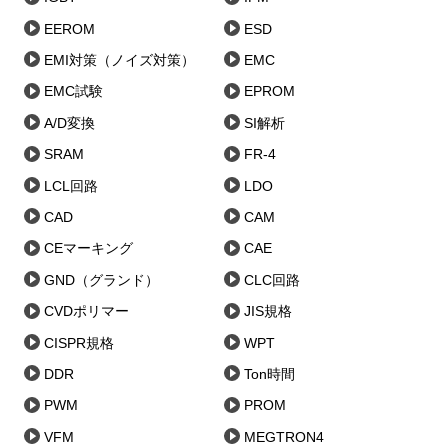
EEROM
ESD
EMI対策（ノイズ対策）
EMC
EMC試験
EPROM
A/D変換
SI解析
SRAM
FR-4
LCL回路
LDO
CAD
CAM
CEマーキング
CAE
GND（グランド）
CLC回路
CVDポリマー
JIS規格
CISPR規格
WPT
DDR
Ton時間
PWM
PROM
VFM
MEGTRON4