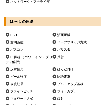
ネットワーク・アナライザ
は～ほ の用語
ESD
沿面距離
空間距離
ハーフブリッジ方式
パスコン
バリスタ
PI解析（パワーインテグリ
反射
ティ解析）
反射損失
はんだ付け
ピール強度
比誘電率
表皮効果
ビルドアップ基板
ファインピッチ
フォトカプラ
フォワード方式
輻射