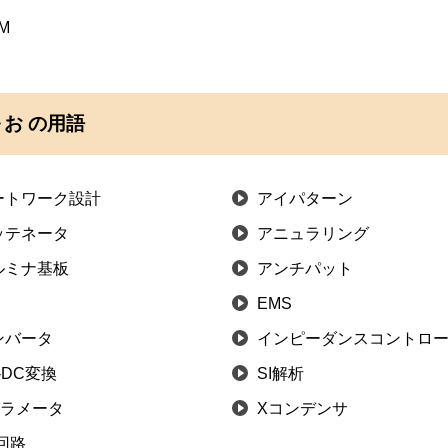
M
お の用語
ートワーク設計
アイパターン
ッテネータ
アニュラリング
ルミナ基板
アンチパット
I
EMS
ンバータ
インピーダンスコントロ
-DC変換
SI解析
パラメータ
Xコンデンサ
回路