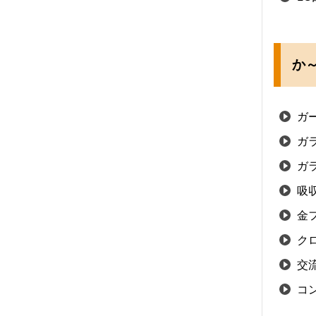
か～
ガ
ガ
ガ
吸
金
ク
交
コ