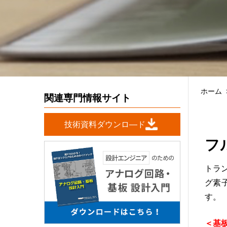
ホーム
関連専門情報サイト
技術資料ダウンロ―ド
フ
トラ
グ素
す。
＜基