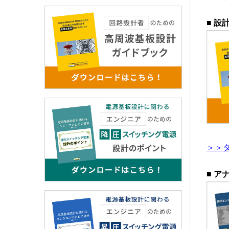
■ 
＞＞
■ ア