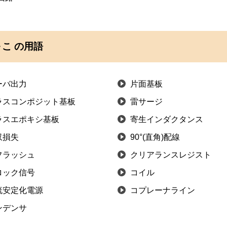
こ の用語
ーバ出力
片面基板
ラスコンポジット基板
雷サージ
ラスエポキシ基板
寄生インダクタンス
収損失
90°(直角)配線
フラッシュ
クリアランスレジスト
ロック信号
コイル
流安定化電源
コプレーナライン
ンデンサ