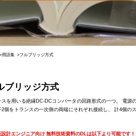
用語集
フルブリッジ方式
ルブリッジ方式
ンスを用いる絶縁DC-DCコンバータの回路形式の一つ。 電
子2個をトランスの一次側の両端にそれぞれ接続し、 計4個の
板設計エンジニア向け 無料技術資料のDLは以下より可能です！