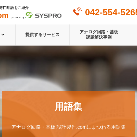
専門用語をご紹介
042-554-526
om
produced by
アナログ回路・基板
提供するサービス
課題解決事例
用語集
アナログ回路・基板 設計製作.comにまつわる用語集