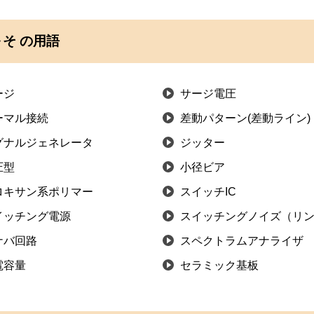
そ の用語
ージ
サージ電圧
ーマル接続
差動パターン(差動ライン)
グナルジェネレータ
ジッター
圧型
小径ビア
ロキサン系ポリマー
スイッチIC
イッチング電源
スイッチングノイズ（リ
ナバ回路
スペクトラムアナライザ
電容量
セラミック基板