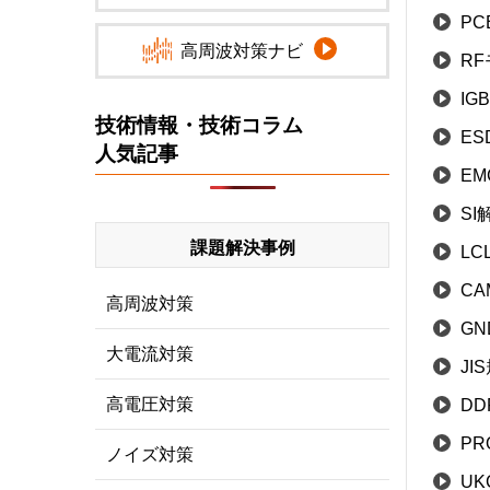
PC
高周波対策ナビ
R
IG
技術情報・技術コラム
ES
人気記事
E
SI
課題解決事例
LC
CA
高周波対策
G
大電流対策
JI
高電圧対策
DD
PR
ノイズ対策
UK