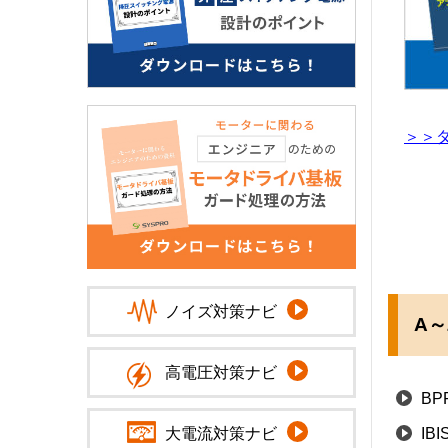
＞＞
ノイズ対策ナビ
A～
高電圧対策ナビ
BP
大電流対策ナビ
IB