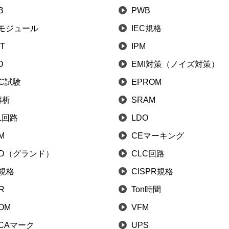
B
PWB
Fモジュール
IEC規格
BT
IPM
D
EMI対策（ノイズ対策）
MC試験
EPROM
解析
SRAM
L回路
LDO
M
CEマーキング
ND（グランド）
CLC回路
S規格
CISPR規格
R
Ton時間
OM
VFM
CAマーク
UPS