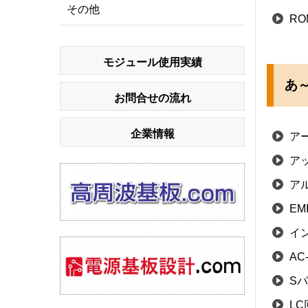
その他
RO
モジュール使用実績
あ～
お問合せの流れ
企業情報
ア
ア
ア
EM
イ
AC
S
LC