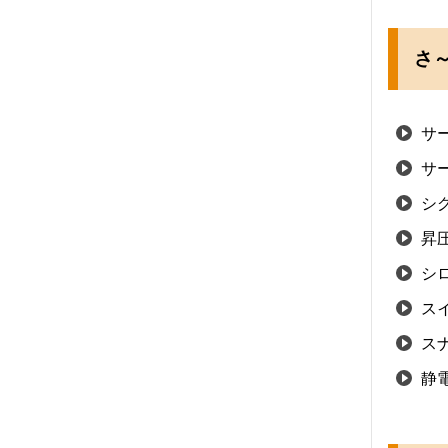
さ～
サ
サ
シ
昇
シ
ス
ス
静