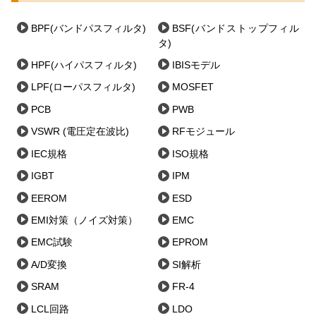
BPF(バンドパスフィルタ)
BSF(バンドストップフィル
タ)
HPF(ハイパスフィルタ)
IBISモデル
LPF(ローパスフィルタ)
MOSFET
PCB
PWB
VSWR (電圧定在波比)
RFモジュール
IEC規格
ISO規格
IGBT
IPM
EEROM
ESD
EMI対策（ノイズ対策）
EMC
EMC試験
EPROM
A/D変換
SI解析
SRAM
FR-4
LCL回路
LDO