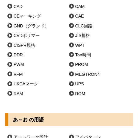
CAD
CAM
CEマーキング
CAE
GND（グランド）
CLC回路
CVDポリマー
JIS規格
CISPR規格
WPT
DDR
Ton時間
PWM
PROM
VFM
MEGTRON4
UKCAマーク
UPS
RAM
ROM
あ～お の用語
アートワーク設計
アイパターン