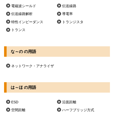
電磁波シールド
伝送線路
伝送線路解析
導電率
特性インピーダンス
トランジスタ
トランス
な～の の用語
ネットワーク・アナライザ
は～ほ の用語
ESD
沿面距離
空間距離
ハーフブリッジ方式