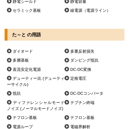
静電シールド
静電容量
セラミック基板
線電源（電源ライン）
た～と の用語
ダイオード
多重反射損失
多層基板
ダンピング抵抗
直流安定化電源
DC-DC変換
デューティー比 (デューティ
定格電圧
ーサイクル)
抵抗
DC-DCコンバータ
ディファレンシャルモード
テブナン終端
ノイズ (ノーマルモードノイズ)
テフロン基板
テフロン基板
電源ループ
電磁界解析