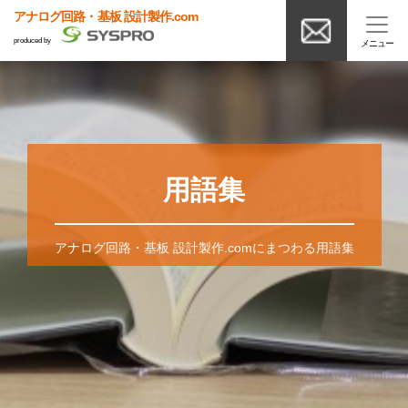
アナログ回路・基板 設計製作.com
produced by
用語集
アナログ回路・基板 設計製作.comにまつわる用語集