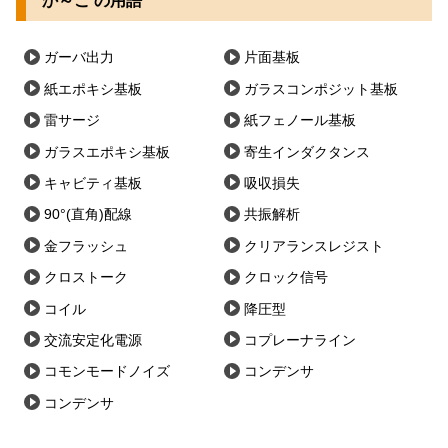
か～こ の用語
ガーバ出力
片面基板
紙エポキシ基板
ガラスコンポジット基板
雷サージ
紙フェノール基板
ガラスエポキシ基板
寄生インダクタンス
キャビティ基板
吸収損失
90°(直角)配線
共振解析
金フラッシュ
クリアランスレジスト
クロストーク
クロック信号
コイル
降圧型
交流安定化電源
コプレーナライン
コモンモードノイズ
コンデンサ
コンデンサ