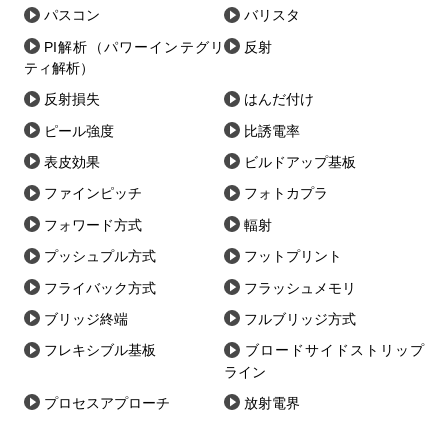
パスコン
バリスタ
PI解析（パワーインテグリ
反射
ティ解析）
反射損失
はんだ付け
ピール強度
比誘電率
表皮効果
ビルドアップ基板
ファインピッチ
フォトカプラ
フォワード方式
輻射
プッシュプル方式
フットプリント
フライバック方式
フラッシュメモリ
ブリッジ終端
フルブリッジ方式
フレキシブル基板
ブロードサイドストリップ
ライン
プロセスアプローチ
放射電界