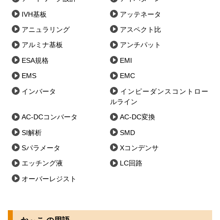
IVH基板
アッテネータ
アニュラリング
アスペクト比
アルミナ基板
アンチパット
ESA規格
EMI
EMS
EMC
インバータ
インピーダンスコントロー
ルライン
AC-DCコンバータ
AC-DC変換
SI解析
SMD
Sパラメータ
Xコンデンサ
エッチング液
LC回路
オーバーレジスト