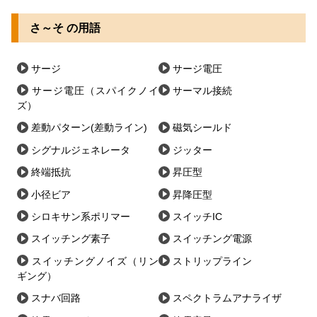
さ～そ の用語
サージ
サージ電圧
サージ電圧（スパイクノイ
サーマル接続
ズ）
差動パターン(差動ライン)
磁気シールド
シグナルジェネレータ
ジッター
終端抵抗
昇圧型
小径ビア
昇降圧型
シロキサン系ポリマー
スイッチIC
スイッチング素子
スイッチング電源
スイッチングノイズ（リン
ストリップライン
ギング）
スナバ回路
スペクトラムアナライザ