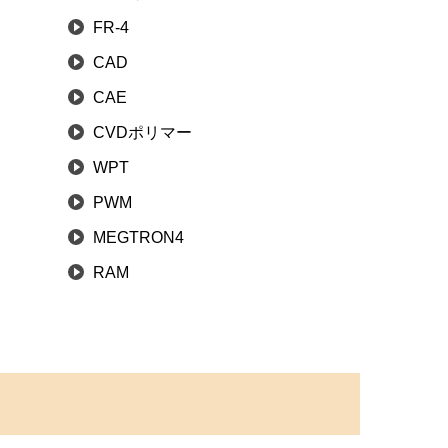
FR-4
CAD
CAE
CVDポリマー
WPT
PWM
MEGTRON4
RAM