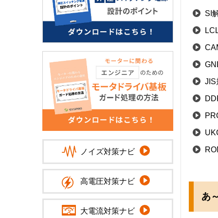
SI
LC
CA
G
JI
DD
PR
UK
RO
ノイズ対策ナビ
高電圧対策ナビ
あ～
大電流対策ナビ