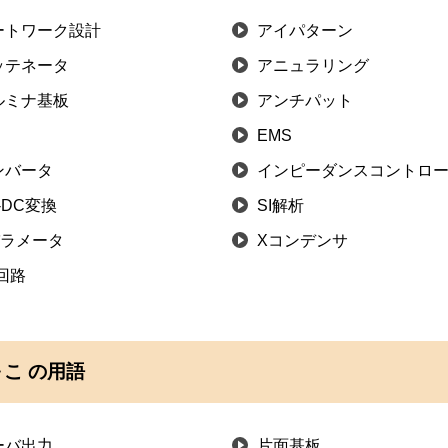
ートワーク設計
アイパターン
ッテネータ
アニュラリング
ルミナ基板
アンチパット
I
EMS
ンバータ
インピーダンスコントロ
-DC変換
SI解析
パラメータ
Xコンデンサ
回路
こ の用語
ーバ出力
片面基板