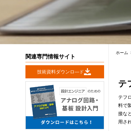
ホーム
関連専門情報サイト
技術資料ダウンロ―ド
テ
テフ
料で
接な
用さ