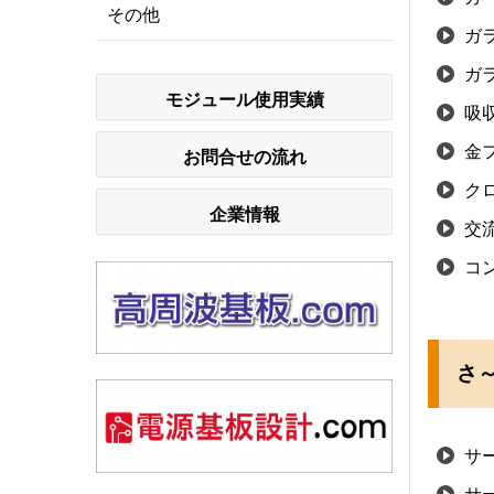
その他
ガ
ガ
モジュール使用実績
吸
金
お問合せの流れ
ク
企業情報
交
コ
さ～
サ