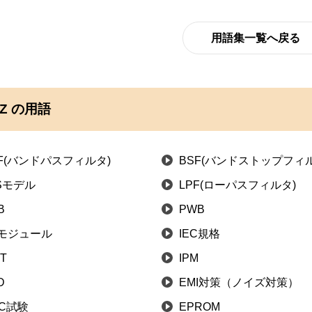
用語集一覧へ戻る
Z の用語
F(バンドパスフィルタ)
BSF(バンドストップフィル
ISモデル
LPF(ローパスフィルタ)
B
PWB
Fモジュール
IEC規格
BT
IPM
D
EMI対策（ノイズ対策）
MC試験
EPROM