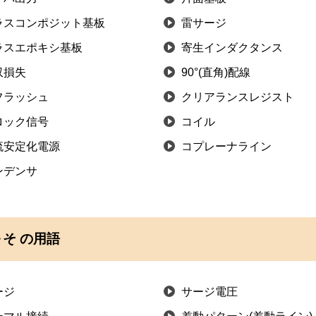
ラスコンポジット基板
雷サージ
ラスエポキシ基板
寄生インダクタンス
収損失
90°(直角)配線
フラッシュ
クリアランスレジスト
ロック信号
コイル
流安定化電源
コプレーナライン
ンデンサ
そ の用語
ージ
サージ電圧