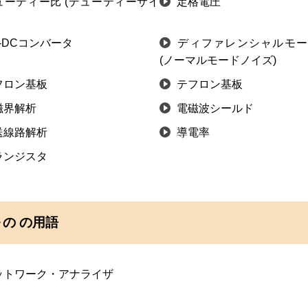
ューティー比 (デューティーサイ
定格電圧
-DCコンバータ
ディファレンシャルモー
(ノーマルモードノイズ)
フロン基板
テフロン基板
磁界解析
電磁波シールド
送線路解析
導電率
ランジスタ
の の用語
ットワーク・アナライザ