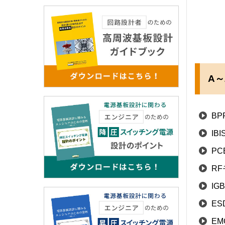
A～
BP
IB
PC
R
IG
ES
E