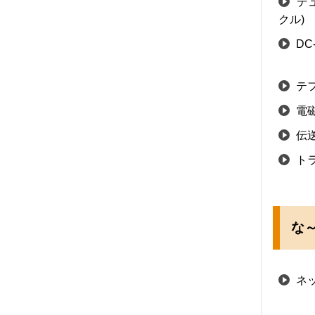
デ
クル)
DC
テ
電
伝
ト
な～
ネ