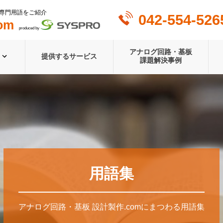
専門用語をご紹介
042-554-526
om
produced by
アナログ回路・基板
提供するサービス
課題解決事例
用語集
アナログ回路・基板 設計製作.comにまつわる用語集