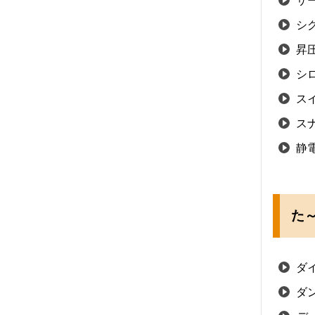
サ
シ
昇
シ
ス
ス
静
た～
ダ
ダ