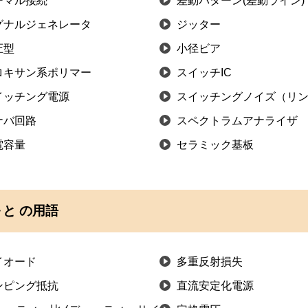
ーマル接続
差動パターン(差動ライン)
グナルジェネレータ
ジッター
圧型
小径ビア
ロキサン系ポリマー
スイッチIC
イッチング電源
スイッチングノイズ（リ
ナバ回路
スペクトラムアナライザ
電容量
セラミック基板
と の用語
イオード
多重反射損失
ンピング抵抗
直流安定化電源