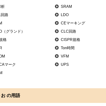
解析
SRAM
L回路
LDO
M
CEマーキング
ND（グランド）
CLC回路
S規格
CISPR規格
R
Ton時間
OM
VFM
CAマーク
UPS
M
お の用語