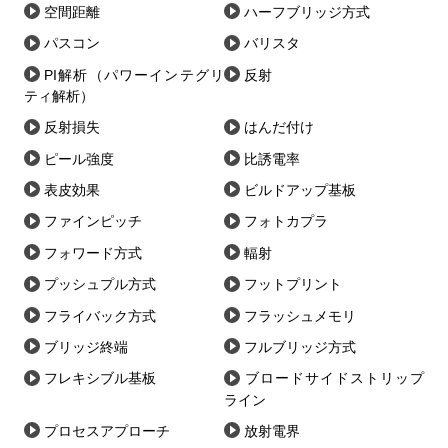
空間距離
ハーフブリッジ方式
パスコン
バリスタ
PI解析（パワーインテグリ
反射
ティ解析）
反射損失
はんだ付け
ピール強度
比誘電率
表皮効果
ビルドアップ基板
ファインピッチ
フォトカプラ
フォワード方式
輻射
プッシュプル方式
フットプリント
フライバック方式
フラッシュメモリ
ブリッジ終端
フルブリッジ方式
フレキシブル基板
ブロードサイドストリップ
ライン
プロセスアプローチ
放射電界