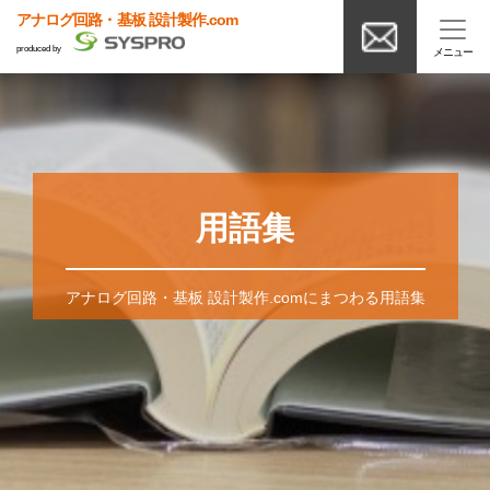
アナログ回路・基板 設計製作.com
produced by
用語集
アナログ回路・基板 設計製作.comにまつわる用語集