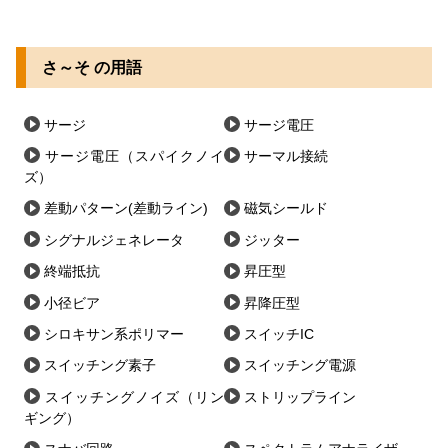
さ～そ の用語
サージ
サージ電圧
サージ電圧（スパイクノイ
サーマル接続
ズ）
差動パターン(差動ライン)
磁気シールド
シグナルジェネレータ
ジッター
終端抵抗
昇圧型
小径ビア
昇降圧型
シロキサン系ポリマー
スイッチIC
スイッチング素子
スイッチング電源
スイッチングノイズ（リン
ストリップライン
ギング）