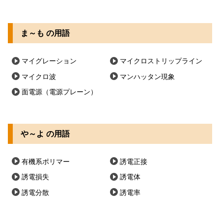
ま～も の用語
マイグレーション
マイクロストリップライン
マイクロ波
マンハッタン現象
面電源（電源プレーン）
や～よ の用語
有機系ポリマー
誘電正接
誘電損失
誘電体
誘電分散
誘電率