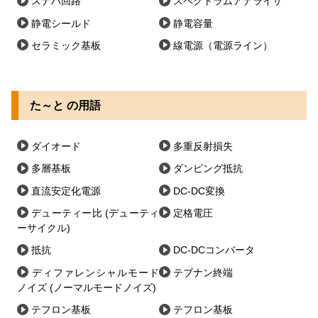
スナバ回路
スペクトラムアナライザ
静電シールド
静電容量
セラミック基板
線電源（電源ライン）
た～と の用語
ダイオード
多重反射損失
多層基板
ダンピング抵抗
直流安定化電源
DC-DC変換
デューティー比 (デューティ
定格電圧
ーサイクル)
抵抗
DC-DCコンバータ
ディファレンシャルモード
テブナン終端
ノイズ (ノーマルモードノイズ)
テフロン基板
テフロン基板