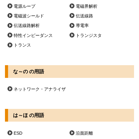
電源ループ
電磁界解析
電磁波シールド
伝送線路
伝送線路解析
導電率
特性インピーダンス
トランジスタ
トランス
な～の の用語
ネットワーク・アナライザ
は～ほ の用語
ESD
沿面距離