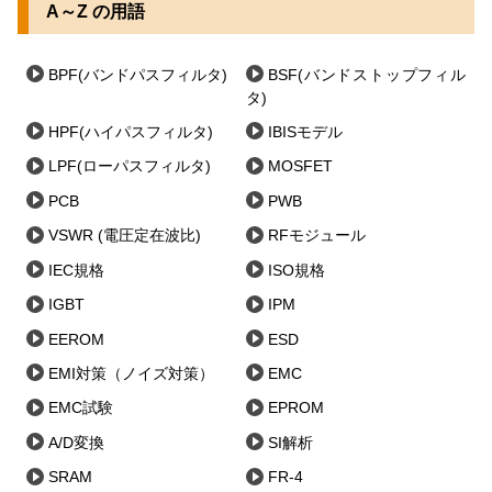
A～Z の用語
BPF(バンドパスフィルタ)
BSF(バンドストップフィル
タ)
HPF(ハイパスフィルタ)
IBISモデル
LPF(ローパスフィルタ)
MOSFET
PCB
PWB
VSWR (電圧定在波比)
RFモジュール
IEC規格
ISO規格
IGBT
IPM
EEROM
ESD
EMI対策（ノイズ対策）
EMC
EMC試験
EPROM
A/D変換
SI解析
SRAM
FR-4