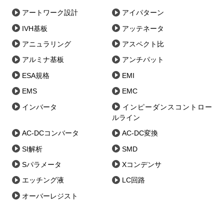
アートワーク設計
アイパターン
IVH基板
アッテネータ
アニュラリング
アスペクト比
アルミナ基板
アンチパット
ESA規格
EMI
EMS
EMC
インバータ
インピーダンスコントロー
ルライン
AC-DCコンバータ
AC-DC変換
SI解析
SMD
Sパラメータ
Xコンデンサ
エッチング液
LC回路
オーバーレジスト