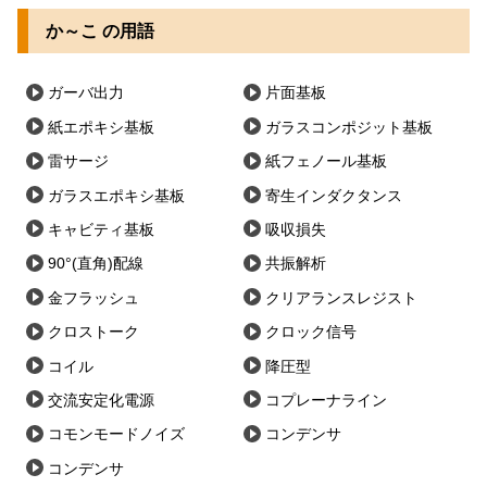
か～こ の用語
ガーバ出力
片面基板
紙エポキシ基板
ガラスコンポジット基板
雷サージ
紙フェノール基板
ガラスエポキシ基板
寄生インダクタンス
キャビティ基板
吸収損失
90°(直角)配線
共振解析
金フラッシュ
クリアランスレジスト
クロストーク
クロック信号
コイル
降圧型
交流安定化電源
コプレーナライン
コモンモードノイズ
コンデンサ
コンデンサ