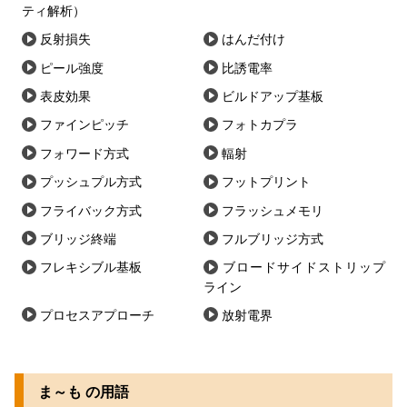
ティ解析）
反射損失
はんだ付け
ピール強度
比誘電率
表皮効果
ビルドアップ基板
ファインピッチ
フォトカプラ
フォワード方式
輻射
プッシュプル方式
フットプリント
フライバック方式
フラッシュメモリ
ブリッジ終端
フルブリッジ方式
フレキシブル基板
ブロードサイドストリップ
ライン
プロセスアプローチ
放射電界
ま～も の用語