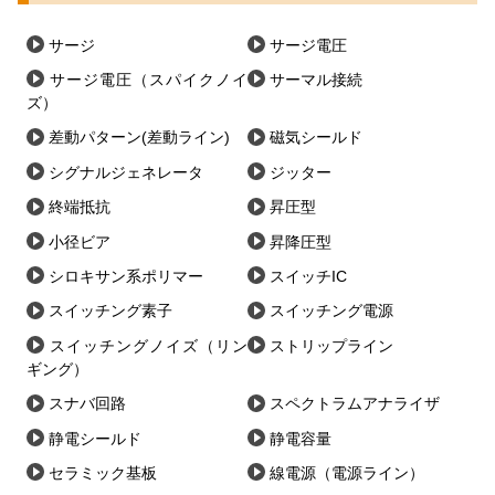
サージ
サージ電圧
サージ電圧（スパイクノイ
サーマル接続
ズ）
差動パターン(差動ライン)
磁気シールド
シグナルジェネレータ
ジッター
終端抵抗
昇圧型
小径ビア
昇降圧型
シロキサン系ポリマー
スイッチIC
スイッチング素子
スイッチング電源
スイッチングノイズ（リン
ストリップライン
ギング）
スナバ回路
スペクトラムアナライザ
静電シールド
静電容量
セラミック基板
線電源（電源ライン）