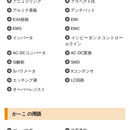
アニュラリング
アスペクト比
アルミナ基板
アンチパット
ESA規格
EMI
EMS
EMC
インバータ
インピーダンスコントロー
ルライン
AC-DCコンバータ
AC-DC変換
SI解析
SMD
Sパラメータ
Xコンデンサ
エッチング液
LC回路
オーバーレジスト
か～こ の用語