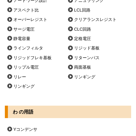
アートワーク設計
アニュラリング
アスペクト比
LCL回路
オーバーレジスト
クリアランスレジスト
サージ電圧
CLC回路
静電容量
定格電圧
ラインフィルタ
リジッド基板
リジッドフレキ基板
リターンパス
リップル電圧
両面基板
リレー
リンギング
リンギング
わ の用語
Yコンデンサ