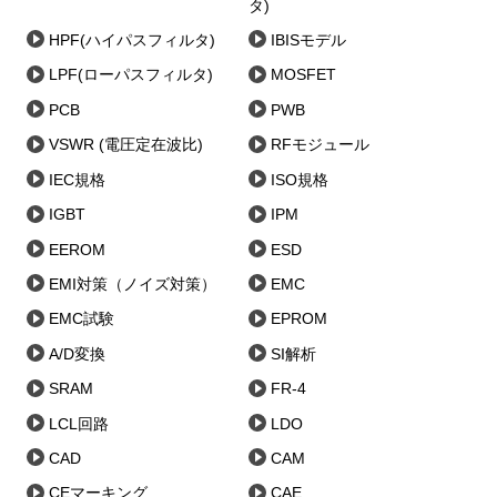
タ)
HPF(ハイパスフィルタ)
IBISモデル
LPF(ローパスフィルタ)
MOSFET
PCB
PWB
VSWR (電圧定在波比)
RFモジュール
IEC規格
ISO規格
IGBT
IPM
EEROM
ESD
EMI対策（ノイズ対策）
EMC
EMC試験
EPROM
A/D変換
SI解析
SRAM
FR-4
LCL回路
LDO
CAD
CAM
CEマーキング
CAE