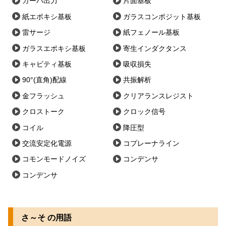
ガーバ出力
片面基板
紙エポキシ基板
ガラスコンポジット基板
雷サージ
紙フェノール基板
ガラスエポキシ基板
寄生インダクタンス
キャビティ基板
吸収損失
90°(直角)配線
共振解析
金フラッシュ
クリアランスレジスト
クロストーク
クロック信号
コイル
降圧型
交流安定化電源
コプレーナライン
コモンモードノイズ
コンデンサ
コンデンサ
さ～そ の用語