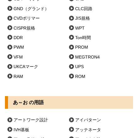
GND（グランド）
CLC回路
CVDポリマー
JIS規格
CISPR規格
WPT
DDR
Ton時間
PWM
PROM
VFM
MEGTRON4
UKCAマーク
UPS
RAM
ROM
あ～お の用語
アートワーク設計
アイパターン
IVH基板
アッテネータ