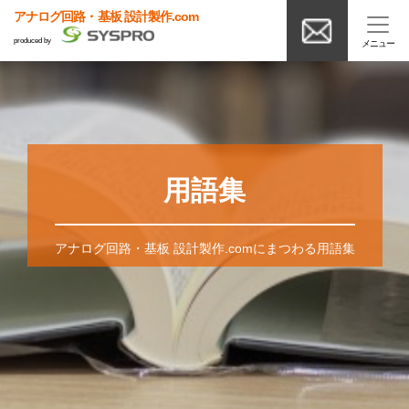
アナログ回路・基板 設計製作.com
produced by
用語集
アナログ回路・基板 設計製作.comにまつわる用語集