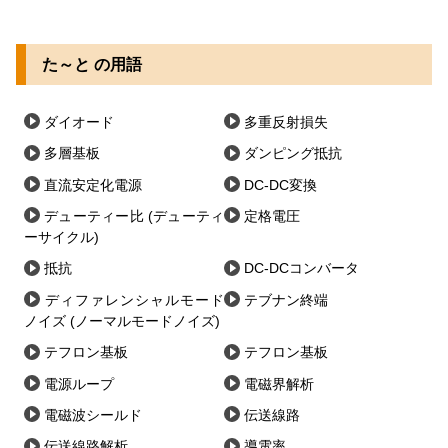
た～と の用語
ダイオード
多重反射損失
多層基板
ダンピング抵抗
直流安定化電源
DC-DC変換
デューティー比 (デューティ
定格電圧
ーサイクル)
抵抗
DC-DCコンバータ
ディファレンシャルモード
テブナン終端
ノイズ (ノーマルモードノイズ)
テフロン基板
テフロン基板
電源ループ
電磁界解析
電磁波シールド
伝送線路
伝送線路解析
導電率