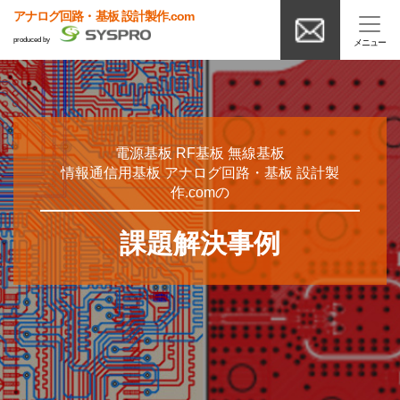
アナログ回路・基板 設計製作.com
produced by
電源基板 RF基板 無線基板
情報通信用基板 アナログ回路・基板 設計製
作.comの
課題解決事例