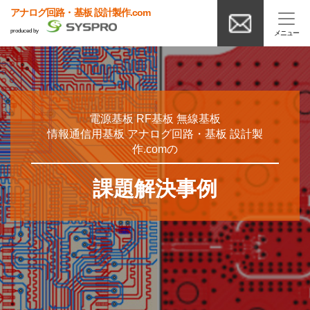
アナログ回路・基板 設計製作.com
produced by
電源基板 RF基板 無線基板
情報通信用基板 アナログ回路・基板 設計製
作.comの
課題解決事例