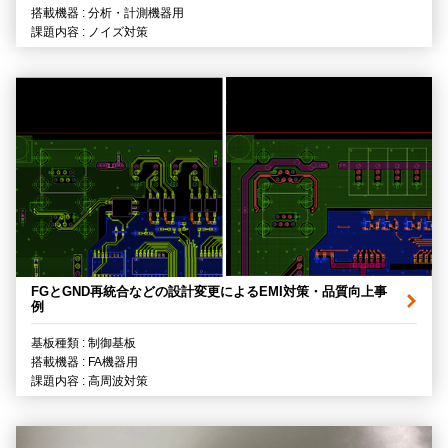
搭載機器 : 分析・計測機器用
課題内容 : ノイズ対策
FGとGND再統合などの設計変更によるEMI対策・品質向上事
例
基板種類 : 制御基板
搭載機器 : FA機器用
課題内容 : 高周波対策