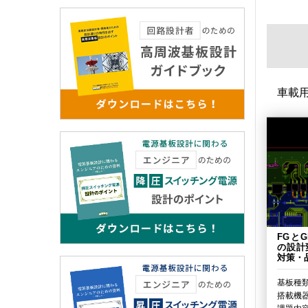
車載
FGと
の設計
対策・
基板種類
搭載機器 