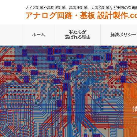
ノイズ対策や高周波対策、高電圧対策、大電流対策など実際の課題
アナログ回路・基板 設計製作.c
私たちが
ホーム
解決ポリシー
選ばれる理由