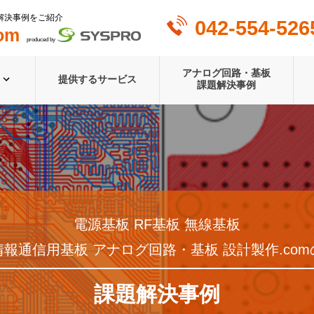
解決事例をご紹介
042-554-526
om
produced by
アナログ回路・基板
提供するサービス
課題解決事例
電源基板 RF基板 無線基板
情報通信用基板 アナログ回路・基板 設計製作.com
課題解決事例