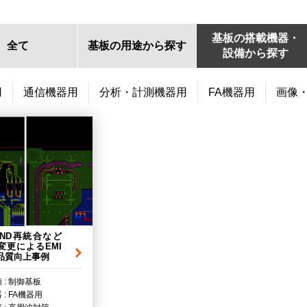
基板の搭載機器・
全て
基板の用途から探す
設備から探す
用
通信機器用
分析・計測機器用
FA機器用
画像
GND再統合など
変更によるEMI
品質向上事例
 : 制御基板
: FA機器用