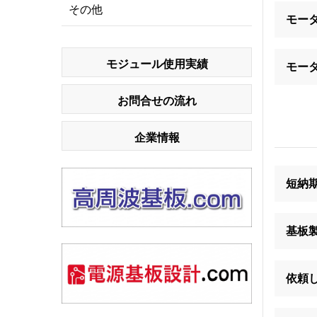
その他
モー
モジュール使用実績
モー
お問合せの流れ
企業情報
短納
基板
依頼