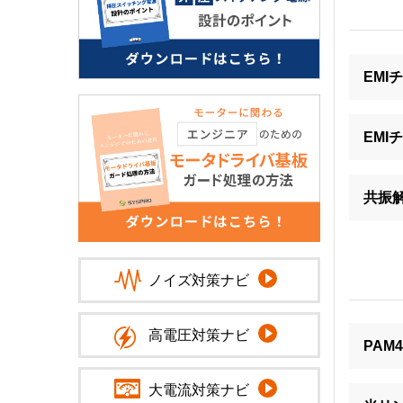
EM
EM
共振
ノイズ対策ナビ
高電圧対策ナビ
PA
大電流対策ナビ