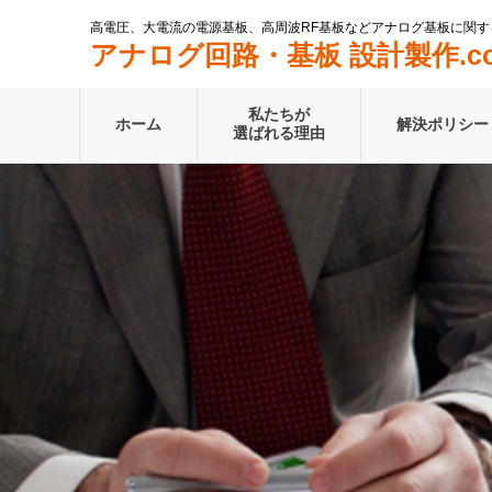
高電圧、大電流の電源基板、高周波RF基板などアナログ基板に関す
アナログ回路・基板 設計製作.c
私たちが
ホーム
解決ポリシー
選ばれる理由