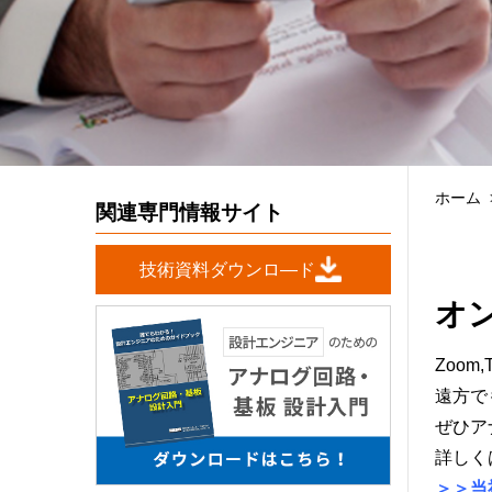
ホーム
関連専門情報サイト
技術資料ダウンロ―ド
オ
Zoo
遠方で
ぜひア
詳しく
＞＞当