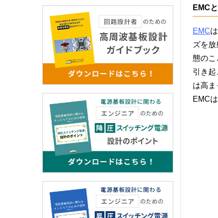
EMC
EMC
は
ズを放
態のこ
引き起
は高ま
EMCは