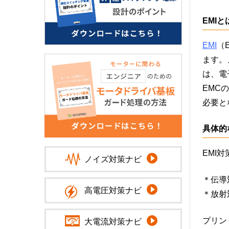
EMIと
EMI
（
ます。
は、電
EMC
必要と
具体的
EMI
ノイズ対策ナビ
＊伝導
高電圧対策ナビ
＊放射
プリン
大電流対策ナビ