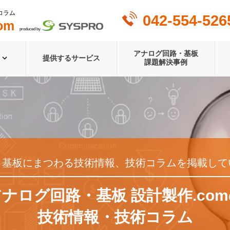
コラム
042-554-526
om
produced by
アナログ回路・基板
提供するサービス
課題解決事例
・基板にまつわる技術情報、技術コラムを掲載して
ナログ回路・基板 設計製作.co
技術情報・技術コラム