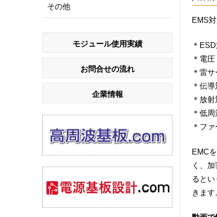
その他
EMS
モジュール使用実績
＊ES
＊電圧
お問合せの流れ
＊雷サ
＊伝導
企業情報
＊放射
＊低周
＊ファ
EMC
く、加
るとい
きます