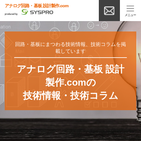
アナログ回路・基板 設計製作.com
produced by
回路・基板にまつわる技術情報、技術コラムを掲
載しています
アナログ回路・基板 設計
製作.comの
技術情報・技術コラム