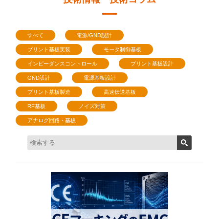
すべて
電源/GND設計
プリント基板実装
モータ制御基板
インピーダンスコントロール
プリント基板設計
GND設計
電源基板設計
プリント基板製造
高速伝送基板
RF基板
ノイズ対策
アナログ回路・基板