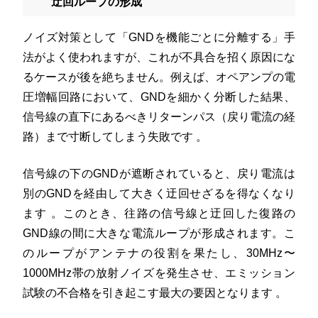
迂回ループの形成
ノイズ対策として「GNDを機能ごとに分離する」手
法がよく使われますが、これが不具合を招く原因にな
るケースが後を絶ちません。例えば、オペアンプの電
圧増幅回路において、GNDを細かく分断した結果、
信号線の直下にあるべきリターンパス（戻り電流の経
路）まで寸断してしまう失敗です
。
信号線の下のGNDが遮断されていると、戻り電流は
別のGNDを経由して大きく迂回せざるを得なくなり
ます
。このとき、往路の信号線と迂回した復路の
GND線の間に大きな電流ループが形成されます。こ
のループがアンテナの役割を果たし、30MHz〜
1000MHz帯の放射ノイズを発生させ、エミッション
試験の不合格を引き起こす最大の要因となります
。