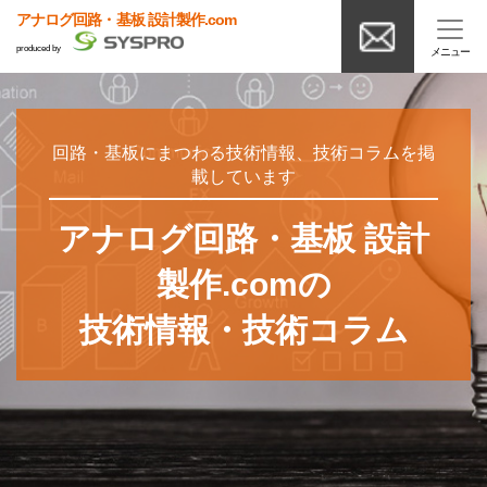
アナログ回路・基板 設計製作.com
produced by
回路・基板にまつわる技術情報、技術コラムを掲
載しています
アナログ回路・基板 設計
製作.comの
技術情報・技術コラム