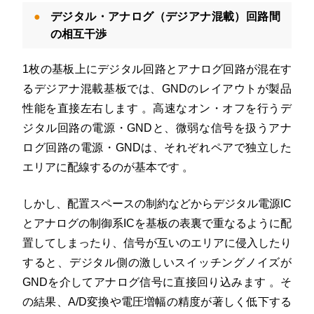
デジタル・アナログ（デジアナ混載）回路間
の相互干渉
1枚の基板上にデジタル回路とアナログ回路が混在す
るデジアナ混載基板では、GNDのレイアウトが製品
性能を直接左右します
。高速なオン・オフを行うデ
ジタル回路の電源・GNDと、微弱な信号を扱うアナ
ログ回路の電源・GNDは、それぞれペアで独立した
エリアに配線するのが基本です
。
しかし、配置スペースの制約などからデジタル電源IC
とアナログの制御系ICを基板の表裏で重なるように配
置してしまったり、信号が互いのエリアに侵入したり
すると、デジタル側の激しいスイッチングノイズが
GNDを介してアナログ信号に直接回り込みます
。そ
の結果、A/D変換や電圧増幅の精度が著しく低下する