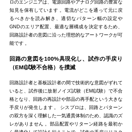
ロのエンジニアは、電源回路やアナログ回路の豊富な
知見を保有しています
。電流がどこを通って元に戻
るべきかを読み解き、適切なパターン幅の設定や
GNDのエリア配置、最適な層構成を決定するため、
回路設計者の意図に沿った理想的なアートワークが可
能です
。
回路の意図を100%具現化し、試作の手戻り
（EMI試験不合格）を撲滅
回路設計者と基板設計者の間で技術的な意図がずれて
いると、試作後に放射ノイズ試験（EMI試験）で不合
格となり、回路の再設計や部品の再手配という大きな
手戻りが発生します
。
シスプロは、回路とパターン
の双方を深く理解した一気通貫体制のため、認識のズ
レがありません
。部品配置やリターン経路を最初か