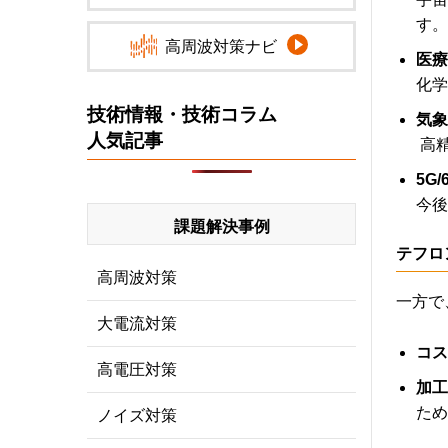
す。
高周波対策ナビ
医療
化学
技術情報・技術コラム
気象
人気記事
高
5G/
今後
課題解決事例
テフロ
高周波対策
一方で
大電流対策
コス
高電圧対策
加工
ため
ノイズ対策