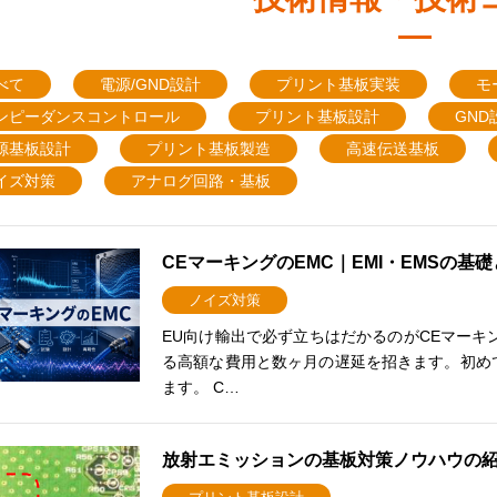
べて
電源/GND設計
プリント基板実装
モ
ンピーダンスコントロール
プリント基板設計
GND
源基板設計
プリント基板製造
高速伝送基板
イズ対策
アナログ回路・基板
CEマーキングのEMC｜EMI・EMSの基
ノイズ対策
EU向け輸出で必ず立ちはだかるのがCEマーキ
る高額な費用と数ヶ月の遅延を招きます。初め
ます。 C…
放射エミッションの基板対策ノウハウの