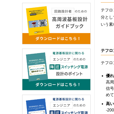
テフロ
分とし
いう素
テフロ
テフロ
優れ
高周
信号
めて
高い
-2