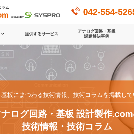
コラム
042-554-526
om
produced by
アナログ回路・基板
提供するサービス
課題解決事例
・基板にまつわる技術情報、技術コラムを掲載して
ナログ回路・基板 設計製作.co
技術情報・技術コラム