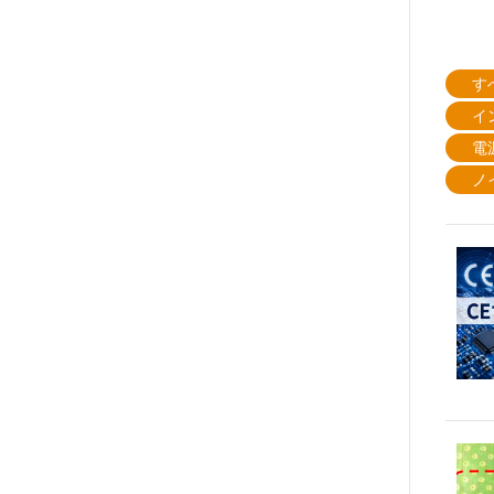
す
イ
電
ノ