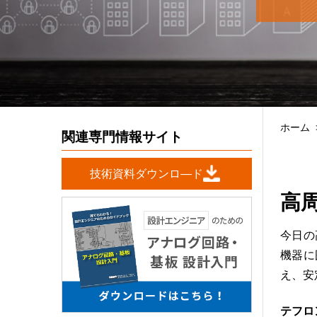
ホーム
関連専門情報サイト
技術資料ダウンロ―ド
高
今日の
機器に
え、安
テフロ