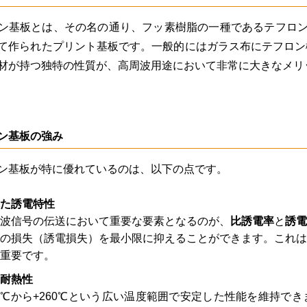
ン基板とは、その名の通り、フッ素樹脂の一種であるテフロン
て作られたプリント基板です。一般的にはガラス布にテフロン
材が持つ独特の性質が、高周波用途において非常に大きなメリ
ン基板の強み
ン基板が特に優れているのは、以下の点です。
た誘電特性
波信号の伝送において重要な要素となるのが、
比誘電率
と
誘電
の損失（誘電損失）を最小限に抑えることができます。これ
重要です。
耐熱性
00℃から+260℃という広い温度範囲で安定した性能を維持