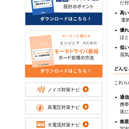
だ付
高い
電
優れ
ほと
低い
湿気
どんな
これら
ノイズ対策ナビ
通信
携帯
高電圧対策ナビ
送に
衛星
大電流対策ナビ
宇