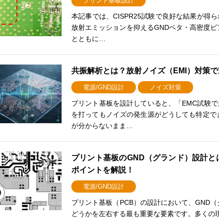
プリント基板設計
本記事では、CISPR25試験で良好な結果が得
放射エミッションを抑えるGNDベタ・高密度ビ
とともに…
共振解析とは？放射ノイズ（EMI）対策
電源/GND設計
ノイズ対策
プリント基板を設計していると、「EMC試験で
を打ってもノイズの発生源がどうしても特定で
が分からないまま…
プリント基板のGND（グランド）設計
ポイントを解説！
電源/GND設計
プリント基板（PCB）の設計において、GND
どうかを左右する最も重要な要素です。多くの現