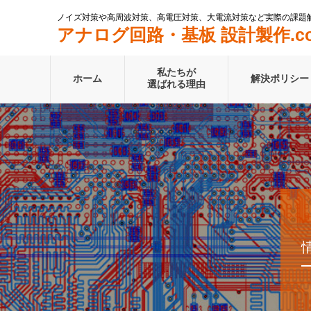
ノイズ対策や高周波対策、高電圧対策、大電流対策など実際の課題
アナログ回路・基板 設計製作.c
私たちが
ホーム
解決ポリシー
選ばれる理由