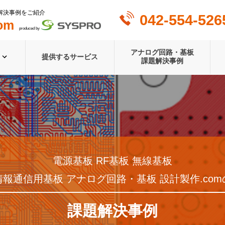
解決事例をご紹介
042-554-526
om
produced by
アナログ回路・基板
提供するサービス
課題解決事例
電源基板 RF基板 無線基板
情報通信用基板 アナログ回路・基板 設計製作.com
課題解決事例