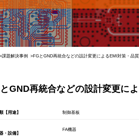
課題解決事例
FGとGND再統合などの設計変更によるEMI対策・品
GとGND再統合などの設計変更によ
類【用途】
制御基板
FA機器
器・設備】